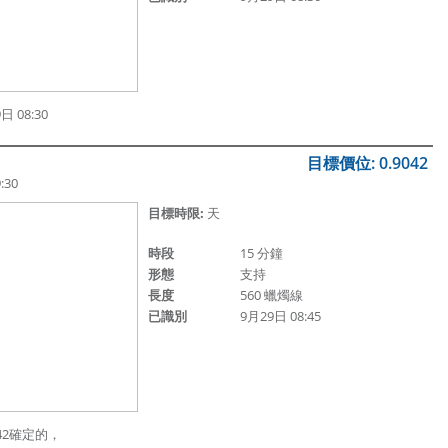
 08:30
目標價位: 0.9042
:30
目標時限:
天
時段
15 分鐘
形態
支持
長度
560 蠟燭線
已識別
9月29日 08:45
042確定的，