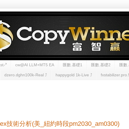
st↗
cw@AI LLM+MT5 EA
匯數.基礎1
匯數.基礎2
匯數.
dzero.dghn100k-Real ⤴︎
happygold 1k-Live ⤴︎
fxstabilizer.pro.
)Forex技術分析(美_紐約時段pm2030_am0300)