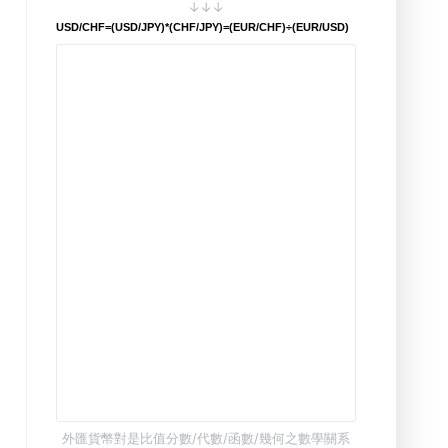
↓↓↓
USD/CHF=(USD/JPY)*(CHF/JPY)=(EUR/CHF)÷(EUR/USD)
外匯貨幣對是比值分數/代數/函數/幾何之數學關系