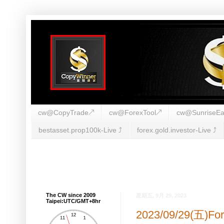
cw@CopyTrade↗
cw@ForexTool↗
cw@SunriseEa
bestasset.prop100k-Live ⤴︎
forex.gold.investor-Live ⤴︎
The CW since 2009
星期五, 9月 29, 2023
Taipei:UTC/GMT+8hr
2023/09/29(五