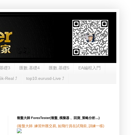
基礎3
匯數.基礎4
匯數.基礎5
EA編程入門
5k-Real ⤴︎
top10.eurusd-Live ⤴︎
複盤大師 ForexTester(複盤_模擬器 、回測_策略分析…)
(複盤大師. 練習外匯交易, 如飛行員在試飛前, 訓練一樣)