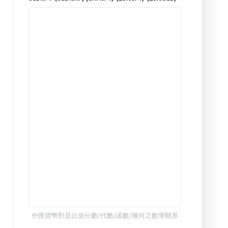
外匯貨幣對是比值分數/代數/函數/幾何之數學關系