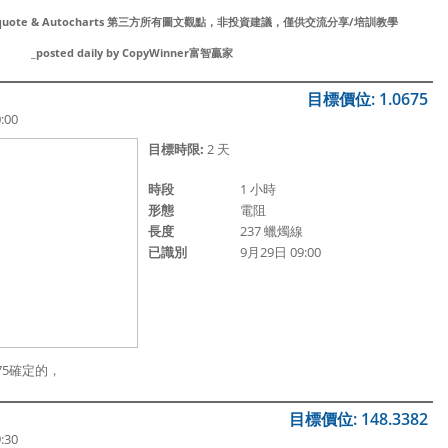
wissquote & Autocharts 第三方所有圖文觀點，非投資建議，僅供交流分享/培訓教學
_posted daily by CopyWinner富智贏家
目標價位: 1.0675
:00
目標時限:
2 天
時段
1 小時
形態
電阻
長度
237 蠟燭線
已識別
9月29日 09:00
675確定的，
目標價位: 148.3382
:30