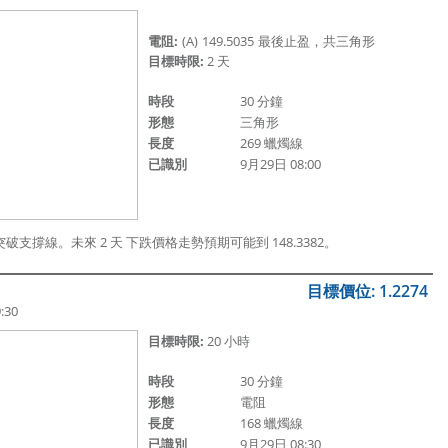
電阻:
(A)
149.5035
最後止盈，共三角形
目標時限:
2 天
時段
30 分鐘
形態
三角形
長度
269 蠟燭線
已識別
9月29日 08:00
0 突破支撐線。未來 2 天 下跌價格走勢預期可能到 148.3382。
目標價位: 1.2274
:30
目標時限:
20 小時
時段
30 分鐘
形態
電阻
長度
168 蠟燭線
已識別
9月29日 08:30