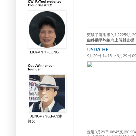
CW_FxTool websites
CloudSaasCEO
突破了電阻級的1.22259月29日
由移動平均線向上傾斜支援
USD/CHF
_LIUPAN YI-LONG
9月20日 14:15 -> 9月29日 09
CopyWinner co-
founder
_JENGPYNG.PAN潘
師父
走近9月29日 08:45支持0.9