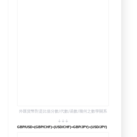
外匯貨幣對是比值分數/代數/函數/幾何之數學關系
↓↓↓
GBP/USD=(GBP/CHF)÷(USD/CHF)=GBP/JPY)÷(USD/JPY)