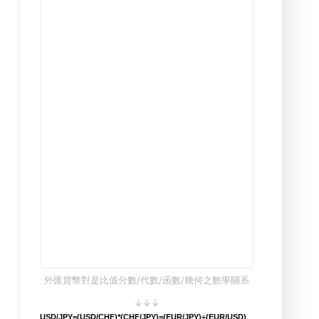
外匯貨幣對是比值分數/代數/函數/幾何之數學關系
↓↓↓
USD/JPY=(USD/CHF)*(CHF/JPY)=(EUR/JPY)÷(EUR/USD)