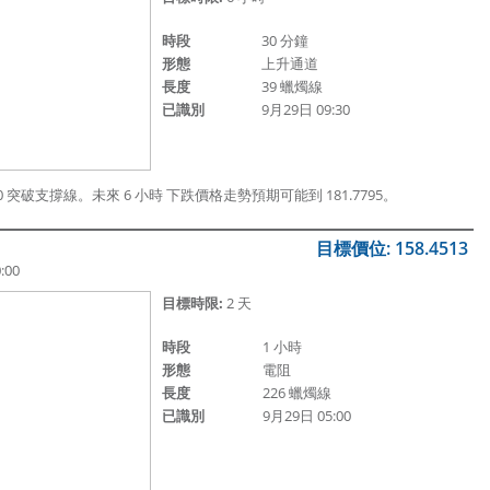
時段
30 分鐘
形態
上升通道
長度
39 蠟燭線
已識別
9月29日 09:30
:30 突破支撐線。未來 6 小時 下跌價格走勢預期可能到 181.7795。
目標價位: 158.4513
:00
目標時限:
2 天
時段
1 小時
形態
電阻
長度
226 蠟燭線
已識別
9月29日 05:00