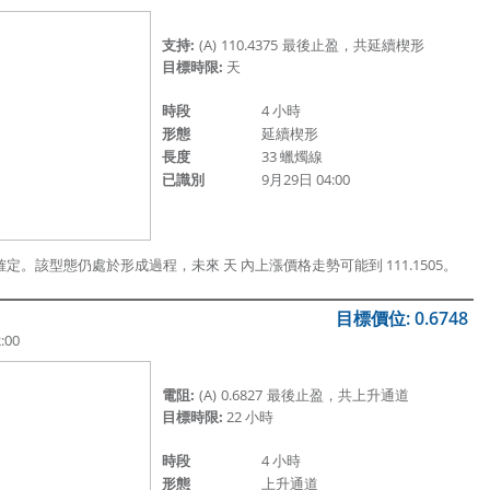
支持:
(A)
110.4375
最後止盈，共延續楔形
目標時限:
天
時段
4 小時
形態
延續楔形
長度
33 蠟燭線
已識別
9月29日 04:00
00 確定。該型態仍處於形成過程，未來 天 內上漲價格走勢可能到 111.1505。
目標價位: 0.6748
:00
電阻:
(A)
0.6827
最後止盈，共上升通道
目標時限:
22 小時
時段
4 小時
形態
上升通道