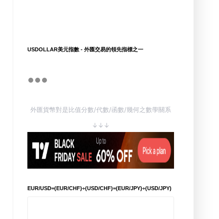
USDOLLAR美元指數 - 外匯交易的領先指標之一
外匯貨幣對是比值分數/代數/函數/幾何之數學關系
↓↓↓
EUR/USD=(EUR/CHF)÷(USD/CHF)=(EUR/JPY)÷(USD/JPY)