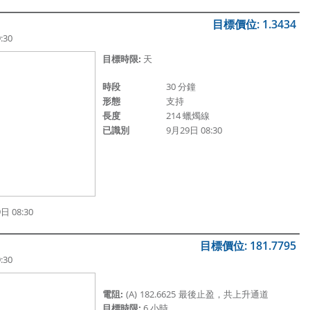
目標價位: 1.3434
:30
目標時限:
天
時段
30 分鐘
形態
支持
長度
214 蠟燭線
已識別
9月29日 08:30
 08:30
目標價位: 181.7795
:30
電阻:
(A)
182.6625
最後止盈，共上升通道
目標時限:
6 小時