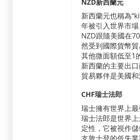
NZD
新西蘭元
新西蘭元也稱為“ki
年被引入世界市場
NZD跟隨美國在
然受到國際貨幣貿
其他微面額低至1
新西蘭的主要出口
貿易夥伴是美國和
CHF
瑞士法郎
瑞士擁有世界上最
瑞士法郎是世界上
定性，它被視作儲
支敦士登的低失業