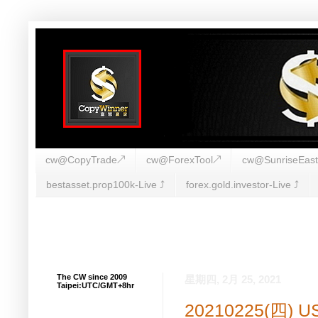
cw@CopyTrade↗
cw@ForexTool↗
cw@SunriseEas
bestasset.prop100k-Live ⤴︎
forex.gold.investor-Live ⤴︎
The CW since 2009
星期四, 2月 25, 2021
Taipei:UTC/GMT+8hr
20210225(四)