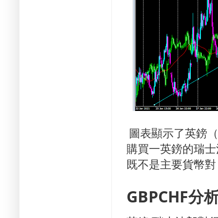
圖表顯示了英鎊（
購買一英鎊的瑞士
既不
是
主要貨幣
對
GBPCHF分