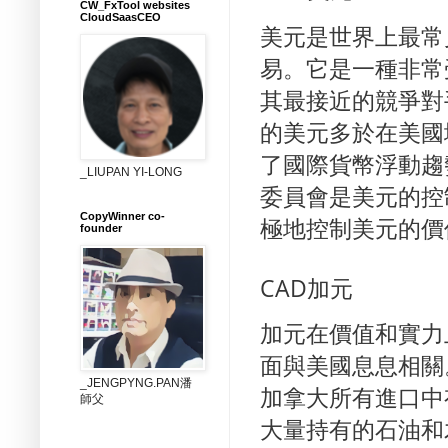
CW_FxTool websites
CloudSaasCEO
美元是世界上最常
易。它是一種非常
其最接近的競爭對
的美元多於在美國
了國際貨幣浮動趨
_LIUPAN YI-LONG
委員會是美元的控
CopyWinner co-
極地控制美元的價
founder
CAD加元
加元在價值和實力
面與美國息息相關
_JENGPYNG.PAN潘
加拿大所有進口中
師父
大量持有的石油和