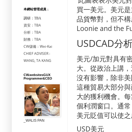
此圖表表示美元對
買一美元。
美元是
本網站管理成員 ↓
品貨幣對，但不構
調研：TBA
資安：TBA
Loonie and the 
分析：TBA
財務：TBA
USDCAD分
CW儲備：Wei-Kai
CHIEF ADVISER :
美元
/加元對具有
WANG, TA KANG
大。
從政治上講，
沒有影響，除非美
CW.websitesGUX
Programmer&CEO
這種貿易大部分與
大的獲利機會。
每
個利潤窗口。
通常
美元貶值可以使之
_WALIS PAN
USD
美元