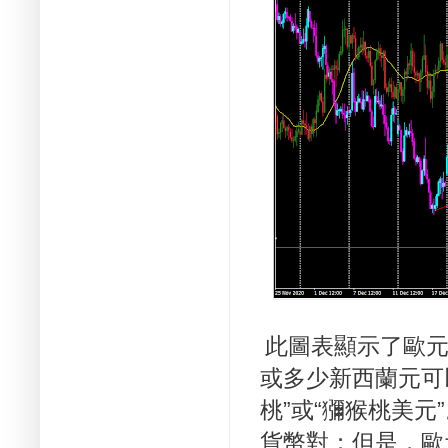
此圖表顯示了歐元
或多少新西蘭元可
桃”或“獼猴桃美元
貨幣對；
但是，歐