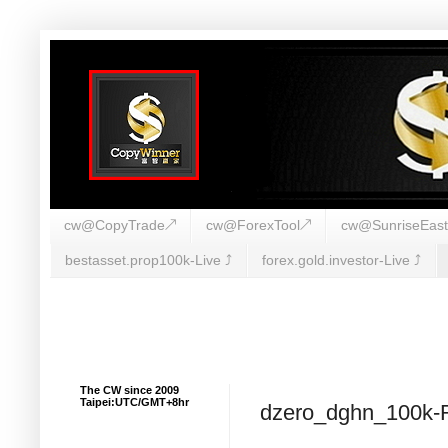
cw@CopyTrade↗
cw@ForexTool↗
cw@SunriseEas
bestasset.prop100k-Live ⤴︎
forex.gold.investor-Live ⤴︎
The CW since 2009
Taipei:UTC/GMT+8hr
dzero_dghn_100k-R