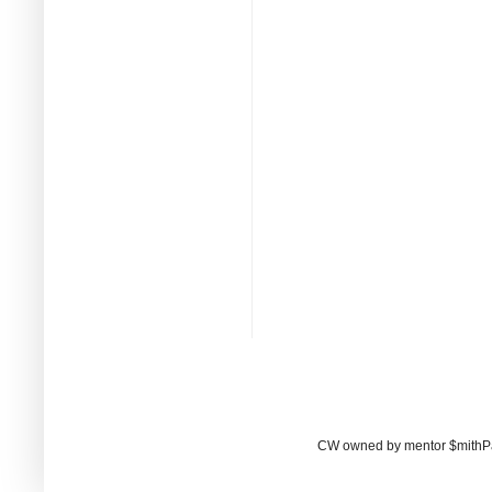
CW owned by mentor $mithP