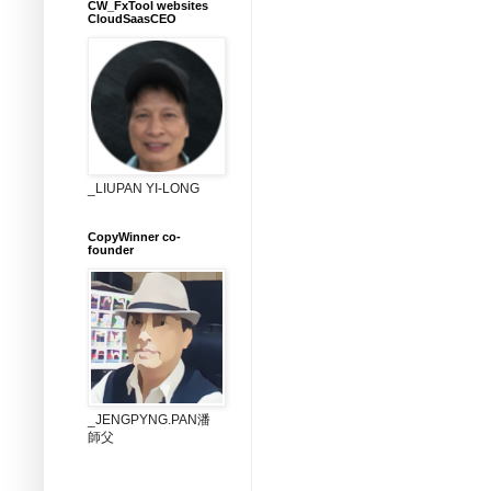
CW_FxTool websites
CloudSaasCEO
_LIUPAN YI-LONG
CopyWinner co-
founder
_JENGPYNG.PAN潘
師父