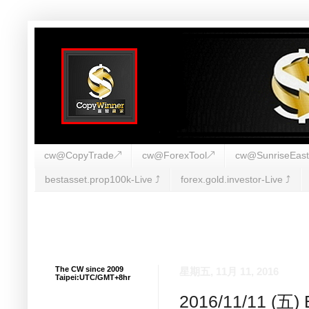
cw@CopyTrade↗
cw@ForexTool↗
cw@SunriseEas
bestasset.prop100k-Live ⤴︎
forex.gold.investor-Live ⤴︎
The CW since 2009
星期五, 11月 11, 2016
Taipei:UTC/GMT+8hr
2016/11/11 (五