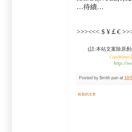
…
待續
…
>>><<< $ ¥
￡
€ >>
本站文案除原創
(
註
:
CopyWinner
http://
Posted by
$mith pan
at
10:
較新的文章