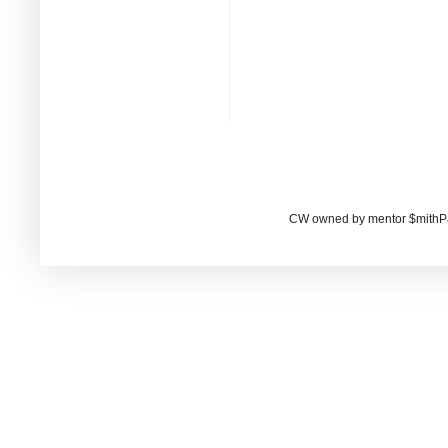
CW owned by mentor $mithP