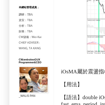
本網站管理成員 ↓
調研：TBA
資安：TBA
分析：TBA
財務：TBA
CW儲備：Wei-Kai
CHIEF ADVISER :
WANG, TA KANG
CW.websitesGUX
Programmer&CEO
iOsMA
屬於震盪指
【用法】
_WALIS PAN
【語法】
double iO
fast_ema_period, in