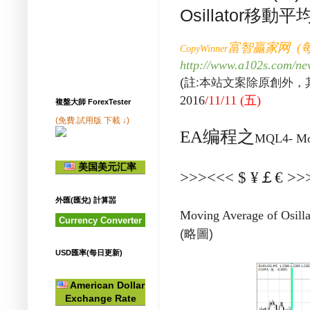
Osillator移動
富智贏家网
(
CopyWinner
http://www.a102s.com/n
本站文案除原創外，
(
註
:
五
2016
/11/
11 (
)
複盤大師 ForexTester
(免費.試用版 下載 ↓)
EA
编程之
MQL4-
Mo
美国美元汇率
>>><<< $ ¥
￡
€ >>
外匯(匯兌) 計算噐
Moving Average of Osilla
Currency Converter
(
)
略圖
USD匯率(每日更新)
American Dollar
Exchange Rate