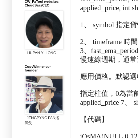
CW_FxTool websites
CloudSaasCEO
applied_price, int sh
1
、
symbol
指定貨
2
、
timeframe
時間
3
、
fast_ema_perio
_LIUPAN YI-LONG
慢速線週期，通常
CopyWinner co-
founder
應用價格。默認選
指定柱值，
0
為當
applied_price 7
、
sh
【代碼】
_JENGPYNG.PAN潘
師父
iOsMA(NULL,0,12