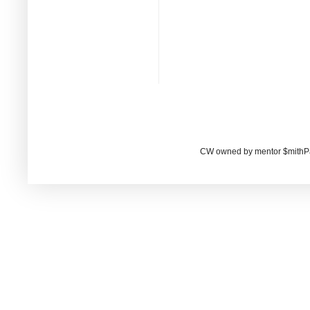
CW owned by mentor $mithP