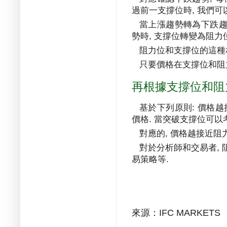
過前一支撐位時
,
我們可
當上漲趨勢轉為下跌
勢時
,
支撐位轉變為阻力
阻力位和支撐位的這種
只要價格在支撐位和阻
再根據支撐位和阻
基於下列原則
:
價格越
價格
.
當突破支撐位可以
對應的
,
價格越接近阻
對於分析師和交易者
,
易策略等
.
來源：
IFC MARKETS