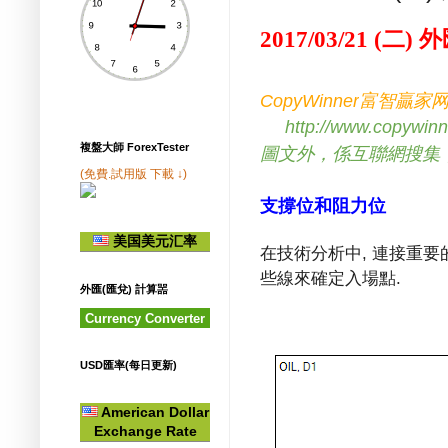
二
外
2017/03/21 (
)
富智贏家
CopyWinner
http://www.copywin
圖文外，係互聯網搜集
複盤大師 ForexTester
(免費.試用版 下載 ↓)
支撐位和阻力位
美国美元汇率
在技術分析中
,
連接重要
些線來確定入場點
.
外匯(匯兌) 計算噐
Currency Converter
USD匯率(每日更新)
American Dollar
Exchange Rate