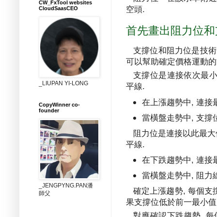
CW_FxTool websites
空頭
.
CloudSaasCEO
首先畫出阻力位和
支撐位和阻力位是技術
可以幫助確定價格運動的
支撐位是連接依次最
_LIUPAN YI-LONG
平線
.
在上漲趨勢中
連接
,
CopyWinner co-
founder
當橫盤走勢中
支撐
,
阻力位是連接以此最大
平線
.
在下跌趨勢中
連接
,
當橫盤走勢中
阻力
,
_JENGPYNG.PAN潘
確定上漲趨勢
,
每個支
師父
果支撐位低於前一最小值
對應確認下跌趨勢
,
每