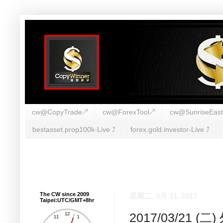
cw@CopyTrade↗
cw@ForexTool↗
cw@SunriseEas
bestasset.prop100k-Live ⤴︎
forex.gold.investor-Live ⤴︎
The CW since 2009
星期二, 3月 21, 2017
Taipei:UTC/GMT+8hr
2017/03/21