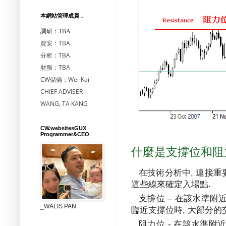
本網站管理成員 ↓
調研：TBA
資安：TBA
分析：TBA
財務：TBA
CW儲備：Wei-Kai
CHIEF ADVISER :
WANG, TA KANG
CW.websitesGUX
Programmer&CEO
什麼是支撐位和阻
在技術分析中
,
連接重
這些線來確定入場點
.
支撐位
–
在該水準附
_WALIS PAN
臨近支撐位時
,
大部分的
阻力位
-
在該水準附