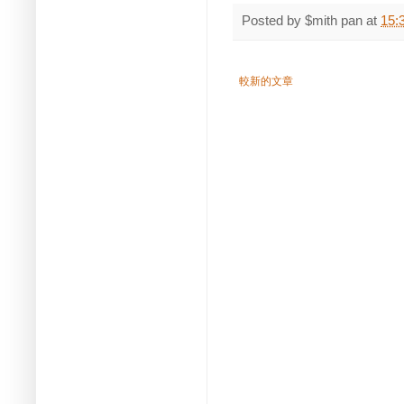
Posted by
$mith pan
at
15:
較新的文章