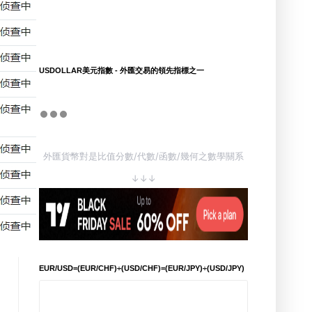
USDOLLAR美元指數 - 外匯交易的領先指標之一
外匯貨幣對是比值分數/代數/函數/幾何之數學關系
↓↓↓
EUR/USD=(EUR/CHF)÷(USD/CHF)=(EUR/JPY)÷(USD/JPY)