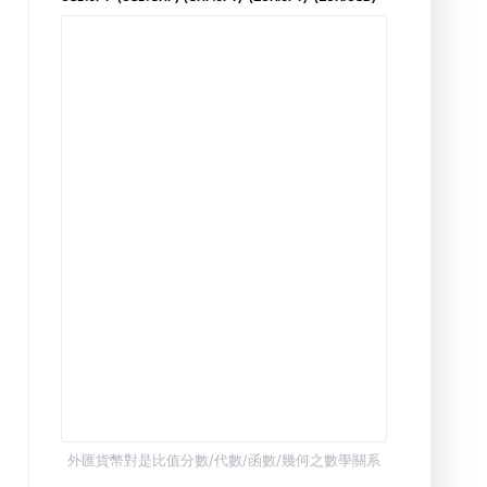
外匯貨幣對是比值分數/代數/函數/幾何之數學關系