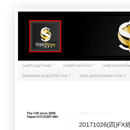
cw@CopyTrade↗
cw@ForexTool↗
cw@SunriseEa
bestasset.prop100k-Live ⤴︎
forex.gold.investor-Live ⤴︎
The CW since 2009
星期四, 10月 26, 2017
Taipei:UTC/GMT+8hr
20171026(四)