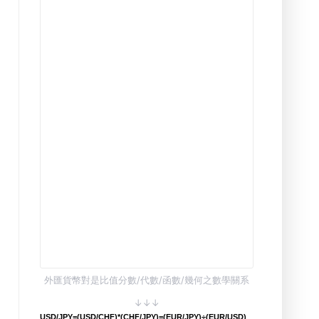
外匯貨幣對是比值分數/代數/函數/幾何之數學關系
↓↓↓
USD/JPY=(USD/CHF)*(CHF/JPY)=(EUR/JPY)÷(EUR/USD)