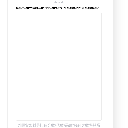
↓↓↓
USD/CHF=(USD/JPY)*(CHF/JPY)=(EUR/CHF)÷(EUR/USD)
外匯貨幣對是比值分數/代數/函數/幾何之數學關系