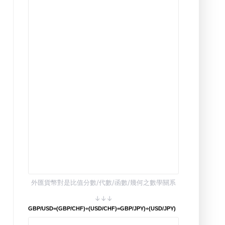
外匯貨幣對是比值分數/代數/函數/幾何之數學關系
↓↓↓
GBP/USD=(GBP/CHF)÷(USD/CHF)=GBP/JPY)÷(USD/JPY)