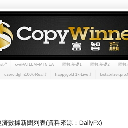
st↗
cw@AI LLM+MT5 EA
匯數.基礎1
匯數.基礎2
匯數.
dzero.dghn100k-Real ⤴︎
happygold 1k-Live ⤴︎
fxstabilizer.pro.
FX經濟數據新聞列表(資料來源：DailyFx)