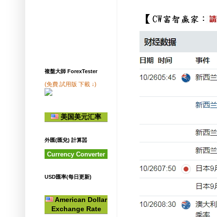
複盤大師 ForexTester
(免費.試用版 下載 ↓)
美国美元汇率
外匯(匯兌) 計算噐
Currency Converter
USD匯率(每日更新)
American Dollar
Exchange Rate