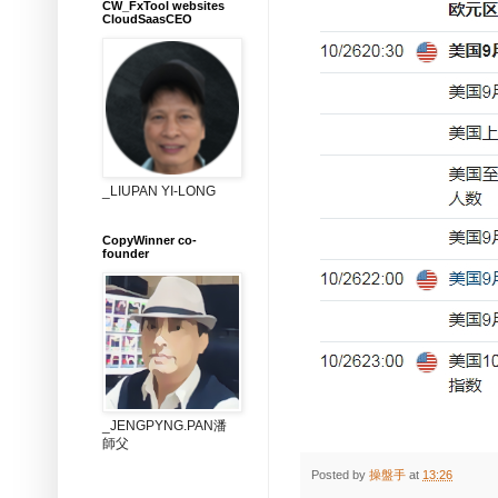
CW_FxTool websites
CloudSaasCEO
_LIUPAN YI-LONG
CopyWinner co-
founder
_JENGPYNG.PAN潘
師父
Posted by
操盤手
at
13:26