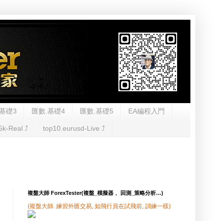
基礎3
匯數.基礎4
匯數.基礎5
EA編程入門
5k-Real ⤴︎
top10.eurusd-Live ⤴︎
複盤大師 ForexTester(複盤_模擬器 、回測_策略分析…)
(複盤大師. 練習外匯交易, 如飛行員在試飛前, 訓練一樣)