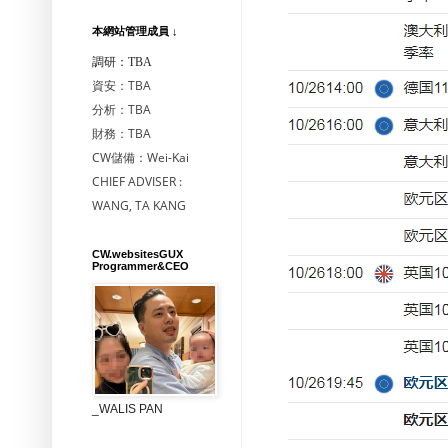
本網站管理成員 ↓
調研：TBA
資安：TBA
分析：TBA
財務：TBA
CW儲備：Wei-Kai
CHIEF ADVISER :
WANG, TA KANG
CW.websitesGUX
Programmer&CEO
_WALIS PAN