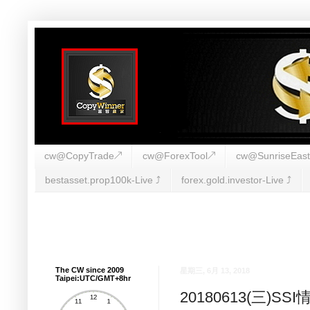
cw@CopyTrade↗
cw@ForexTool↗
cw@SunriseEas
bestasset.prop100k-Live ⤴︎
forex.gold.investor-Live ⤴︎
The CW since 2009
星期三, 6月 13, 2018
Taipei:UTC/GMT+8hr
20180613(三)S