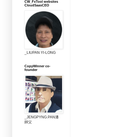
CW_FxTool websites
CloudSaasCEO
_LIUPAN YI-LONG
CopyWinner co-
founder
_JENGPYNG.PAN潘
師父