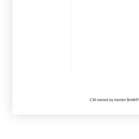
CW owned by mentor $mithP