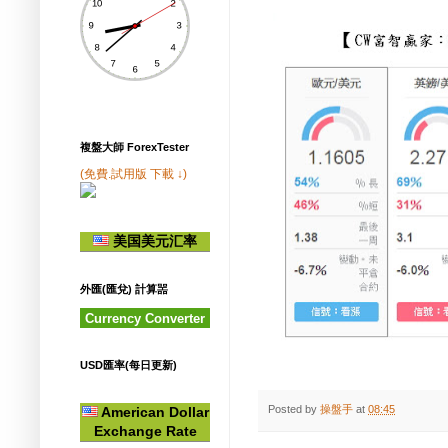
複盤大師 ForexTester
(免費.試用版 下載 ↓)
美国美元汇率
外匯(匯兌) 計算噐
Currency Converter
USD匯率(每日更新)
Posted by
操盤手
at
08:45
American Dollar
Exchange Rate