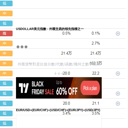
USDOLLAR美元指數 - 外匯交易的領先指標之一
外匯貨幣對是比值分數/代數/函數/幾何之數學關系
↓↓↓
EUR/USD=(EUR/CHF)÷(USD/CHF)=(EUR/JPY)÷(USD/JPY)