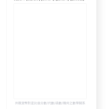
外匯貨幣對是比值分數/代數/函數/幾何之數學關系