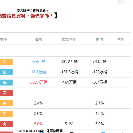
交叉匯率 ( 實時更新 )
FOREX HEAT MAP 外匯熱區圖