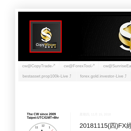
cw@CopyTrade↗
cw@ForexTool↗
cw@SunriseEa
bestasset.prop100k-Live ⤴︎
forex.gold.investor-Live ⤴︎
The CW since 2009
星期四, 11月 15, 2018
Taipei:UTC/GMT+8hr
20181115(四)