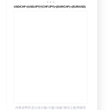
↓↓↓
USD/CHF=(USD/JPY)*(CHF/JPY)=(EUR/CHF)÷(EUR/USD)
外匯貨幣對是比值分數/代數/函數/幾何之數學關系