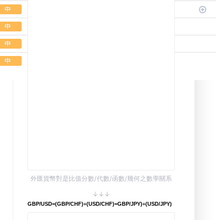
外匯貨幣對是比值分數/代數/函數/幾何之數學關系
↓↓↓
GBP/USD=(GBP/CHF)÷(USD/CHF)=GBP/JPY)÷(USD/JPY)