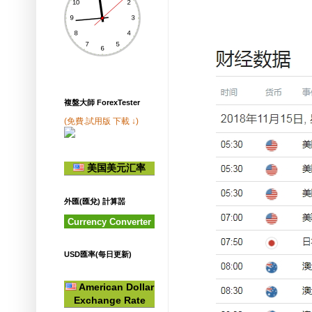
複盤大師 ForexTester
(免費.試用版 下載 ↓)
美国美元汇率
外匯(匯兌) 計算噐
Currency Converter
USD匯率(每日更新)
American Dollar
Exchange Rate