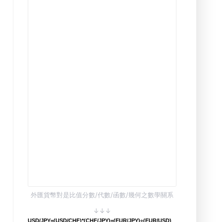
外匯貨幣對是比值分數/代數/函數/幾何之數學關系
↓↓↓
USD/JPY=(USD/CHF)*(CHF/JPY)=(EUR/JPY)÷(EUR/USD)