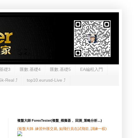
基礎3
匯數.基礎4
匯數.基礎5
EA編程入門
5k-Real ⤴︎
top10.eurusd-Live ⤴︎
複盤大師 ForexTester(複盤_模擬器 、回測_策略分析…)
(複盤大師. 練習外匯交易, 如飛行員在試飛前, 訓練一樣)