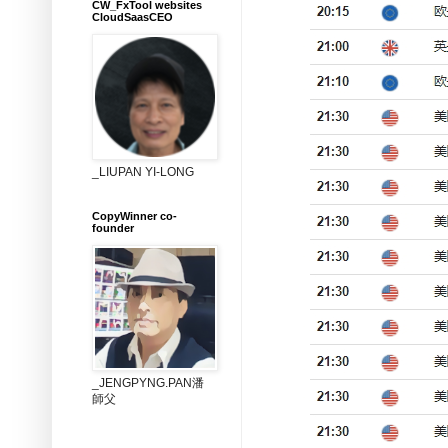
CW_FxTool websites
CloudSaasCEO
_LIUPAN YI-LONG
CopyWinner co-
founder
_JENGPYNG.PAN潘
師父