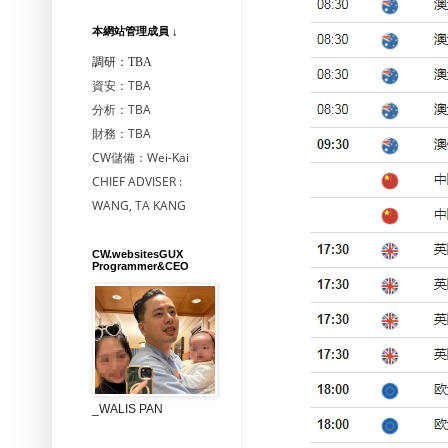
本網站管理成員 ↓
調研：TBA
資安：TBA
分析：TBA
財務：TBA
CW儲備：Wei-Kai
CHIEF ADVISER :
WANG, TA KANG
CW.websitesGUX
Programmer&CEO
_WALIS PAN