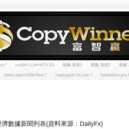
st↗
cw@AI LLM+MT5 EA
匯數.基礎1
匯數.基礎2
匯數.
dzero.dghn100k-Real ⤴︎
happygold 1k-Live ⤴︎
fxstabilizer.pro.
FX經濟數據新聞列表(資料來源：DailyFx)