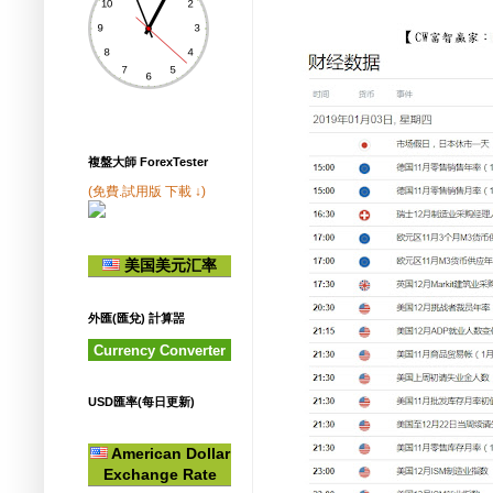
複盤大師 ForexTester
(免費.試用版 下載 ↓)
美国美元汇率
外匯(匯兌) 計算噐
Currency Converter
USD匯率(每日更新)
American Dollar
Exchange Rate