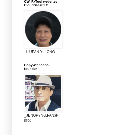
CW_FxTool websites
CloudSaasCEO
_LIUPAN YI-LONG
CopyWinner co-
founder
_JENGPYNG.PAN潘
師父