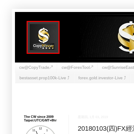
cw@CopyTrade↗
cw@ForexTool↗
cw@SunriseEas
bestasset.prop100k-Live ⤴︎
forex.gold.investor-Live ⤴︎
The CW since 2009
星期四, 1月 03, 2019
Taipei:UTC/GMT+8hr
20180103(四)F