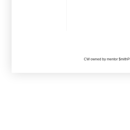
CW owned by mentor $mithP