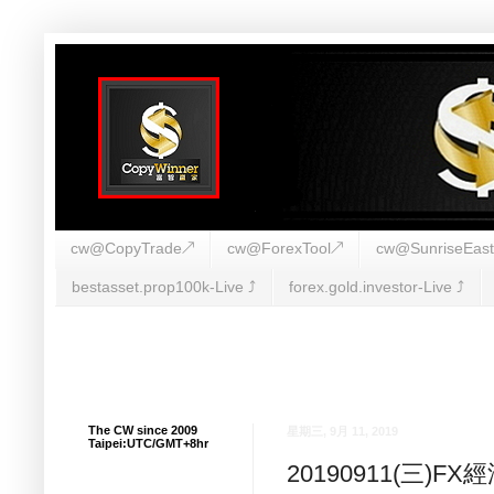
cw@CopyTrade↗
cw@ForexTool↗
cw@SunriseEas
bestasset.prop100k-Live ⤴︎
forex.gold.investor-Live ⤴︎
The CW since 2009
星期三, 9月 11, 2019
Taipei:UTC/GMT+8hr
20190911(三)F