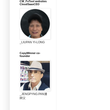
CW_FxTool websites
CloudSaasCEO
_LIUPAN YI-LONG
CopyWinner co-
founder
_JENGPYNG.PAN潘
師父