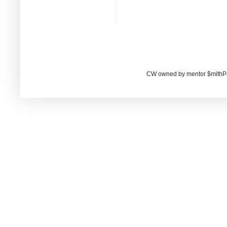
CW owned by mentor $mithP