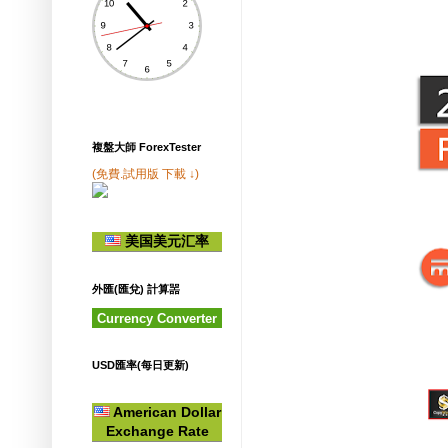
複盤大師 ForexTester
(免費.試用版 下載 ↓)
美国美元汇率
外匯(匯兌) 計算噐
Currency Converter
USD匯率(每日更新)
American Dollar
Exchange Rate