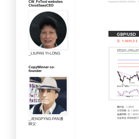
CW_FxTool websites
CloudSaasCEO
_LIUPAN YI-LONG
CopyWinner co-
founder
_JENGPYNG.PAN潘
師父