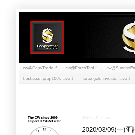
cw@CopyTrade↗
cw@ForexTool↗
cw@SunriseEa
bestasset.prop100k-Live ⤴︎
forex.gold.investor-Live ⤴︎
The CW since 2009
星期一, 3月 09, 2020
Taipei:UTC/GMT+8hr
2020/03/09(一)匯評