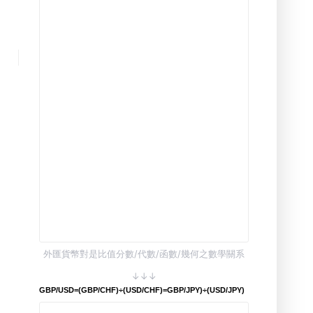
外匯貨幣對是比值分數/代數/函數/幾何之數學關系
↓↓↓
GBP/USD=(GBP/CHF)÷(USD/CHF)=GBP/JPY)÷(USD/JPY)