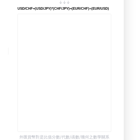
↓↓↓
USD/CHF=(USD/JPY)*(CHF/JPY)=(EUR/CHF)÷(EUR/USD)
外匯貨幣對是比值分數/代數/函數/幾何之數學關系