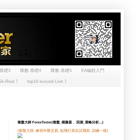
基礎3
匯數.基礎4
匯數.基礎5
EA編程入門
5k-Real ⤴︎
top10.eurusd-Live ⤴︎
複盤大師 ForexTester(複盤_模擬器 、回測_策略分析…)
(複盤大師. 練習外匯交易, 如飛行員在試飛前, 訓練一樣)