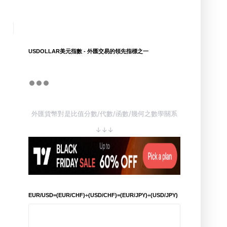
USDOLLAR美元指數 - 外匯交易的領先指標之一
外匯貨幣對是比值分數/代數/函數/幾何之數學關系
↓↓↓
EUR/USD=(EUR/CHF)÷(USD/CHF)=(EUR/JPY)÷(USD/JPY)