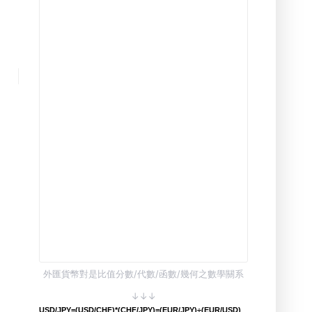
外匯貨幣對是比值分數/代數/函數/幾何之數學關系
↓↓↓
USD/JPY=(USD/CHF)*(CHF/JPY)=(EUR/JPY)÷(EUR/USD)