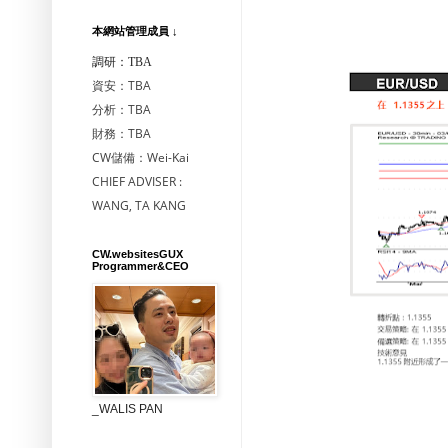
本網站管理成員 ↓
調研：TBA
資安：TBA
分析：TBA
財務：TBA
CW儲備：Wei-Kai
CHIEF ADVISER :
WANG, TA KANG
CW.websitesGUX
Programmer&CEO
_WALIS PAN