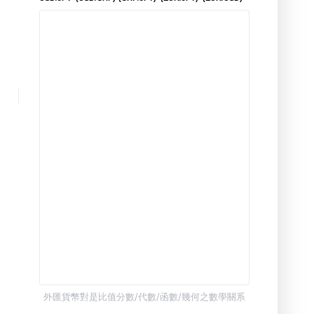
外匯貨幣對是比值分數/代數/函數/幾何之數學關系