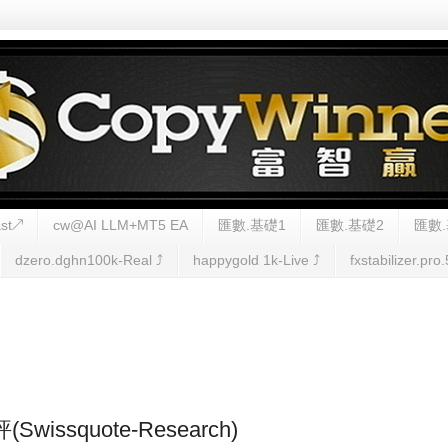
st↗
cw@AI LLM+MT5 EA
匯數.基礎1
匯數.基礎2
匯數.
dzero.dghn100k-Real ⤴︎
happygold 1k-Live ⤴︎
fxstabilizer.pro.
(Swissquote-Research)