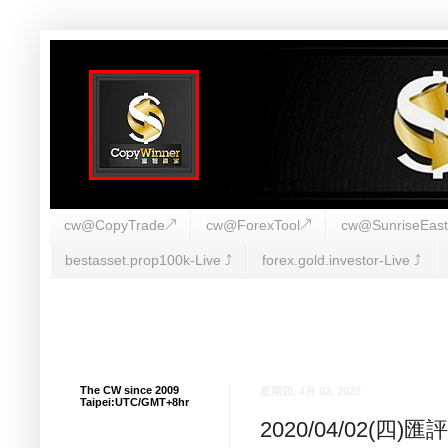
cw@CopyTrade↗
cw@ForexTool↗
cw@SunriseEas
bestasset.prop100k-Live ⤴︎
forex.gold.investor-Live ⤴︎
The CW since 2009
星期四, 4月 02, 2020
Taipei:UTC/GMT+8hr
2020/04/02(四)匯評(