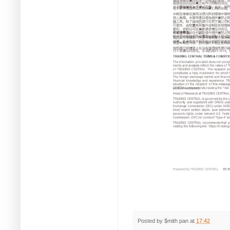
Posted by
$mith pan
at
17:42