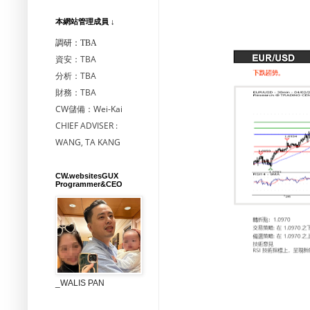
本網站管理成員 ↓
調研：TBA
資安：TBA
分析：TBA
財務：TBA
CW儲備：Wei-Kai
CHIEF ADVISER :
WANG, TA KANG
CW.websitesGUX
Programmer&CEO
_WALIS PAN