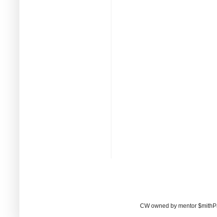
CW owned by mentor $mithP