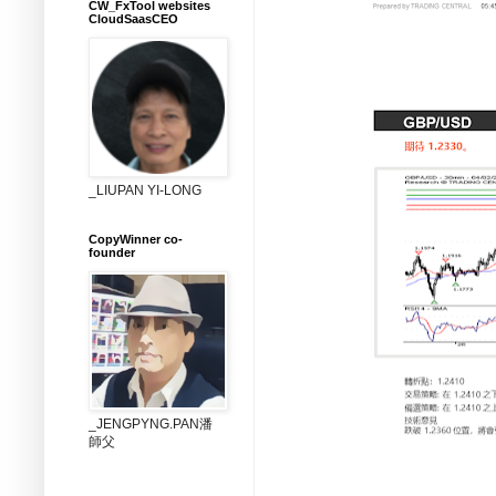
CW_FxTool websites
CloudSaasCEO
_LIUPAN YI-LONG
CopyWinner co-
founder
_JENGPYNG.PAN潘
師父