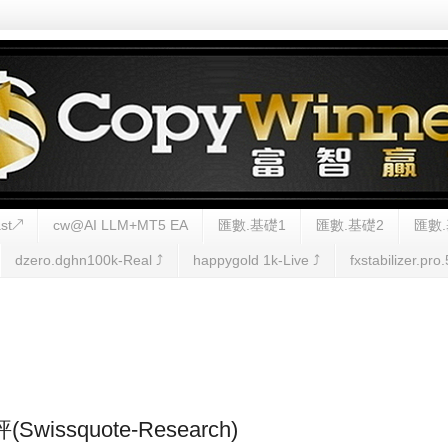
st↗
cw@AI LLM+MT5 EA
匯數.基礎1
匯數.基礎2
匯數.
dzero.dghn100k-Real ⤴︎
happygold 1k-Live ⤴︎
fxstabilizer.pro.
(Swissquote-Research)