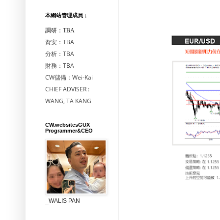
本網站管理成員 ↓
調研：TBA
資安：TBA
分析：TBA
財務：TBA
CW儲備：Wei-Kai
CHIEF ADVISER :
WANG, TA KANG
CW.websitesGUX
Programmer&CEO
_WALIS PAN