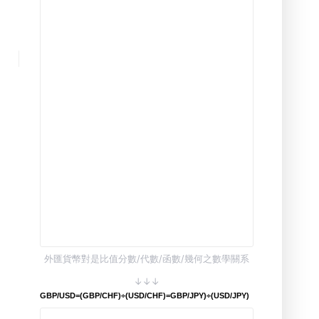
外匯貨幣對是比值分數/代數/函數/幾何之數學關系
↓↓↓
GBP/USD=(GBP/CHF)÷(USD/CHF)=GBP/JPY)÷(USD/JPY)