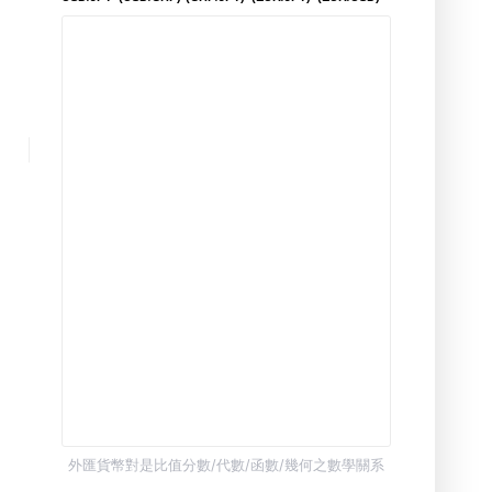
外匯貨幣對是比值分數/代數/函數/幾何之數學關系