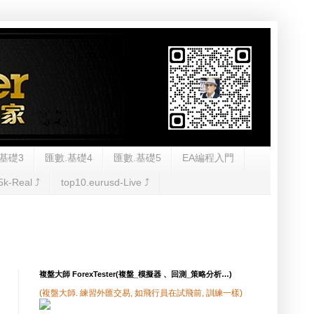
基礎3
匯數.基礎4
匯數.基礎5
EA編程入門
5k-Real ⤴︎
top10.eurusd-Live ⤴︎
複盤大師 ForexTester(複盤_模擬器 、回測_策略分析…)
(複盤大師. 練習外匯交易, 如飛行員在試飛前, 訓練一樣)