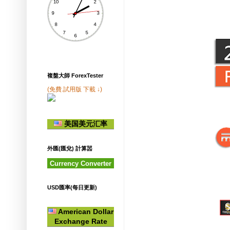
複盤大師 ForexTester
(免費.試用版 下載 ↓)
美国美元汇率
外匯(匯兌) 計算噐
Currency Converter
USD匯率(每日更新)
American Dollar
Exchange Rate