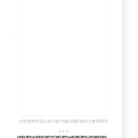
外匯貨幣對是比值分數/代數/函數/幾何之數學關系
↓↓↓
USD/JPY=(USD/CHF)*(CHF/JPY)=(EUR/JPY)÷(EUR/USD)