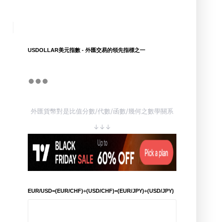
USDOLLAR美元指數 - 外匯交易的領先指標之一
外匯貨幣對是比值分數/代數/函數/幾何之數學關系
↓↓↓
EUR/USD=(EUR/CHF)÷(USD/CHF)=(EUR/JPY)÷(USD/JPY)