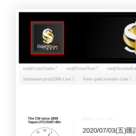
cw@CopyTrade↗
cw@ForexTool↗
cw@SunriseEa
bestasset.prop100k-Live ⤴︎
forex.gold.investor-Live ⤴︎
The CW since 2009
星期五, 7月 03, 2020
Taipei:UTC/GMT+8hr
2020/07/03(五)匯評