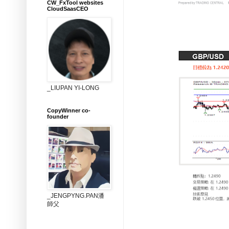
CW_FxTool websites
CloudSaasCEO
_LIUPAN YI-LONG
CopyWinner co-
founder
_JENGPYNG.PAN潘
師父