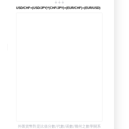
↓↓↓
USD/CHF=(USD/JPY)*(CHF/JPY)=(EUR/CHF)÷(EUR/USD)
外匯貨幣對是比值分數/代數/函數/幾何之數學關系