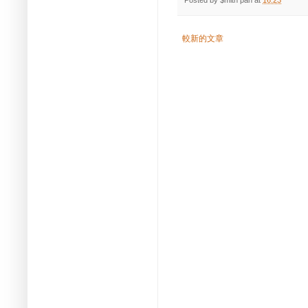
Posted by
$mith pan
at
16:23
較新的文章