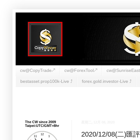
cw@CopyTrade↗
cw@ForexTool↗
cw@SunriseEas
bestasset.prop100k-Live ⤴︎
forex.gold.investor-Live ⤴︎
The CW since 2009
星期二, 12月 08, 2020
Taipei:UTC/GMT+8hr
2020/12/08(二)匯評(