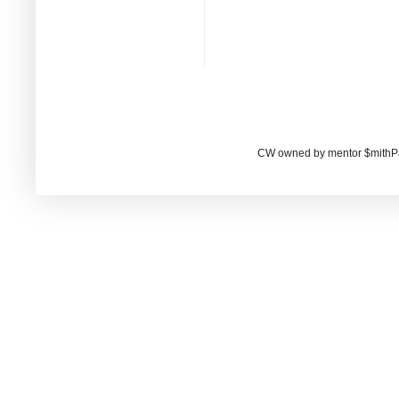
CW owned by mentor $mithP