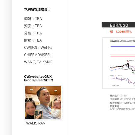
本網站管理成員 ↓
調研：TBA
資安：TBA
分析：TBA
財務：TBA
CW儲備：Wei-Kai
CHIEF ADVISER :
WANG, TA KANG
CW.websitesGUX
Programmer&CEO
_WALIS PAN