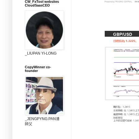
CW_FxTool websites
CloudSaasCEO
_LIUPAN YI-LONG
CopyWinner co-
founder
_JENGPYNG.PAN潘
師父