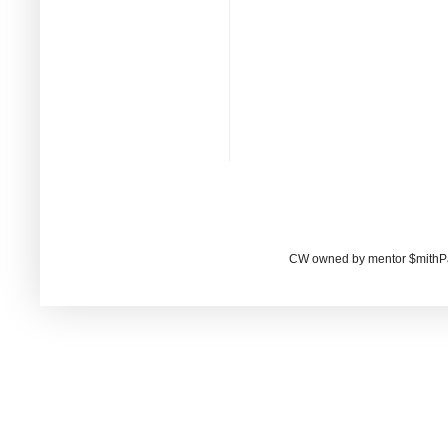
CW owned by mentor $mithP