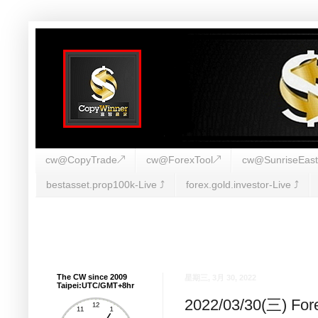
cw@CopyTrade↗
cw@ForexTool↗
cw@SunriseEas
bestasset.prop100k-Live ⤴︎
forex.gold.investor-Live ⤴︎
The CW since 2009
星期三, 3月 30, 2022
Taipei:UTC/GMT+8hr
2022/03/30(三) 