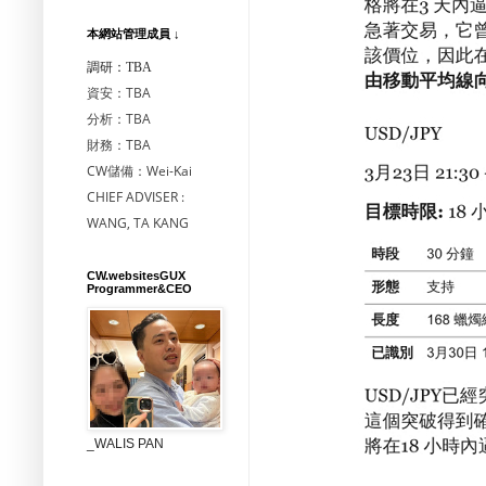
本網站管理成員 ↓
調研：TBA
資安：TBA
分析：TBA
財務：TBA
CW儲備：Wei-Kai
CHIEF ADVISER :
WANG, TA KANG
CW.websitesGUX
Programmer&CEO
_WALIS PAN