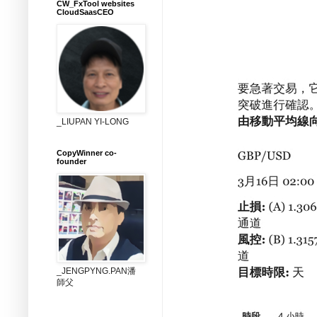
CW_FxTool websites
CloudSaasCEO
_LIUPAN YI-LONG
CopyWinner co-
founder
_JENGPYNG.PAN潘
師父