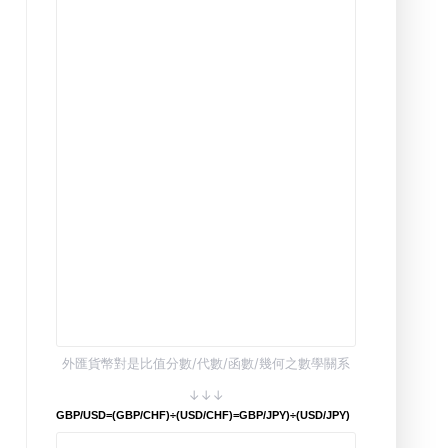
外匯貨幣對是比值分數/代數/函數/幾何之數學關系
↓↓↓
GBP/USD=(GBP/CHF)÷(USD/CHF)=GBP/JPY)÷(USD/JPY)