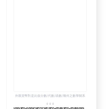
外匯貨幣對是比值分數/代數/函數/幾何之數學關系
↓↓↓
USD/JPY=(USD/CHF)*(CHF/JPY)=(EUR/JPY)÷(EUR/USD)