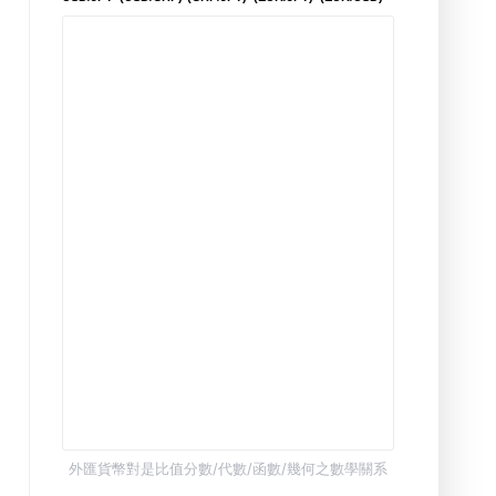
外匯貨幣對是比值分數/代數/函數/幾何之數學關系