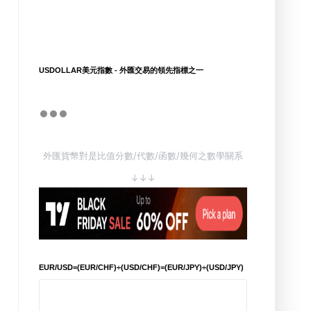
USDOLLAR美元指數 - 外匯交易的領先指標之一
外匯貨幣對是比值分數/代數/函數/幾何之數學關系
↓↓↓
EUR/USD=(EUR/CHF)÷(USD/CHF)=(EUR/JPY)÷(USD/JPY)