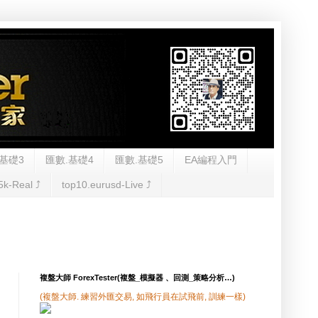
基礎3
匯數.基礎4
匯數.基礎5
EA編程入門
5k-Real ⤴︎
top10.eurusd-Live ⤴︎
複盤大師 ForexTester(複盤_模擬器 、回測_策略分析…)
(複盤大師. 練習外匯交易, 如飛行員在試飛前, 訓練一樣)