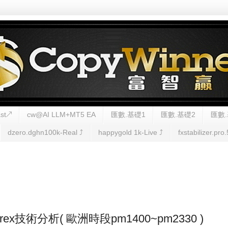
st↗
cw@AI LLM+MT5 EA
匯數.基礎1
匯數.基礎2
匯數.
dzero.dghn100k-Real ⤴︎
happygold 1k-Live ⤴︎
fxstabilizer.pro.
 Forex技術分析( 歐洲時段pm1400~pm2330 )