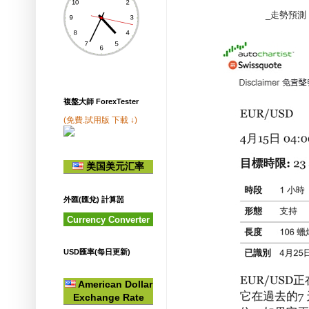
_走勢預測 fr 
複盤大師 ForexTester
(免費.試用版 下載 ↓)
美国美元汇率
外匯(匯兌) 計算噐
Currency Converter
USD匯率(每日更新)
American Dollar
Exchange Rate