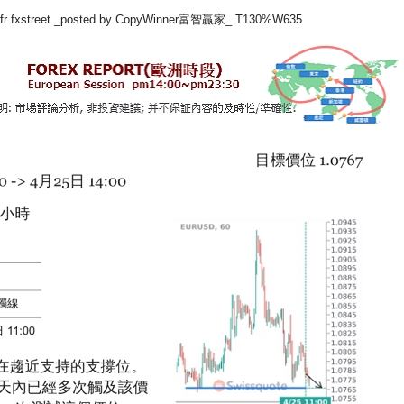
fxstreet _posted by CopyWinner富智贏家_ T130%W635