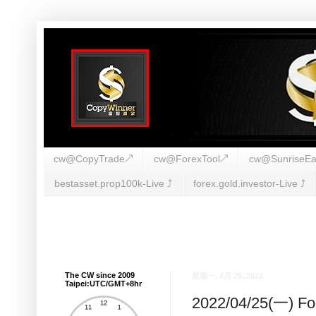
cw@CopyTrade↗
cw@ForexTool↗
cw@SunriseEa
bestasset.prop100k-Live ⤴︎
forex.gold.investor-Live ⤴︎
The CW since 2009
星期一, 4月 25, 2022
Taipei:UTC/GMT+8hr
2022/04/25(一)