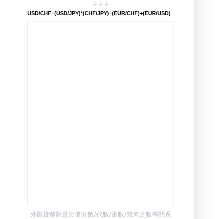
↓↓↓
USD/CHF=(USD/JPY)*(CHF/JPY)=(EUR/CHF)÷(EUR/USD)
外匯貨幣對是比值分數/代數/函數/幾何之數學關系