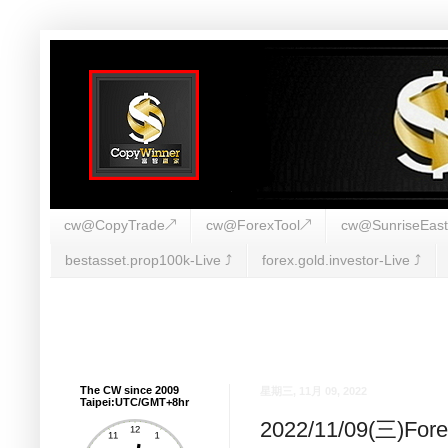
cw@CopyTrade↗
cw@ForexTool↗
cw@SunriseEas
bestasset.prop100k-Live ⤴︎
forex.gold.investor-Live ⤴︎
The CW since 2009
星期三, 11月 09, 2022
Taipei:UTC/GMT+8hr
2022/11/09(三)F