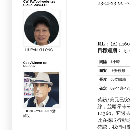
CW_FxTool websites
CloudSaasCEO
_LIUPAN YI-LONG
CopyWinner co-
founder
_JENGPYNG.PAN潘
師父