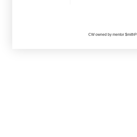
CW owned by mentor $mithP