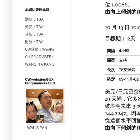
本網站管理成員 ↓
調研：TBA
資安：TBA
分析：TBA
財務：TBA
CW儲備：Wei-Kai
CHIEF ADVISER :
WANG, TA KANG
CW.websitesGUX
Programmer&CEO
_WALIS PAN