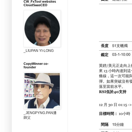
CW_FxTool websites
CloudSaasCEO
_LIUPAN YI-LONG
CopyWinner co-
founder
_JENGPYNG.PAN潘
師父