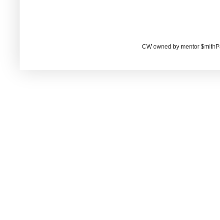
CW owned by mentor $mithP