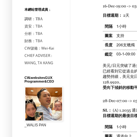
本網站管理成員 ↓
調研：TBA
資安：TBA
分析：TBA
財務：TBA
CW儲備：Wei-Kai
CHIEF ADVISER :
WANG, TA KANG
CW.websitesGUX
Programmer&CEO
_WALIS PAN