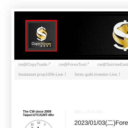
cw@CopyTrade↗
cw@ForexTool↗
cw@SunriseEas
bestasset.prop100k-Live ⤴︎
forex.gold.investor-Live ⤴︎
The CW since 2009
星期二, 1月 03, 2023
Taipei:UTC/GMT+8hr
2023/01/03(二)F