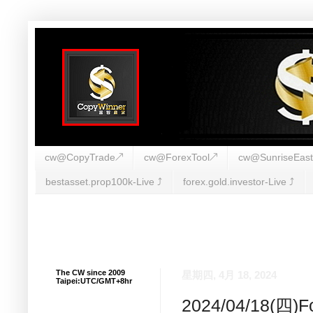
cw@CopyTrade↗
cw@ForexTool↗
cw@SunriseEas
bestasset.prop100k-Live ⤴︎
forex.gold.investor-Live ⤴︎
The CW since 2009
星期四, 4月 18, 2024
Taipei:UTC/GMT+8hr
2024/04/18(