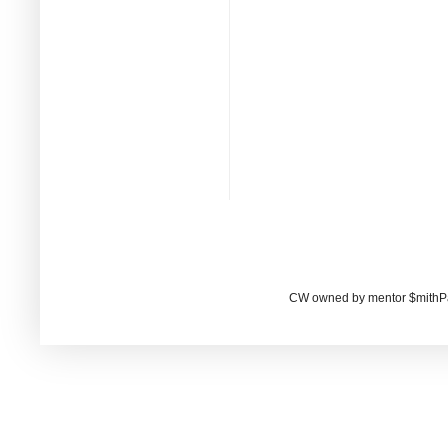
CW owned by mentor $mithP