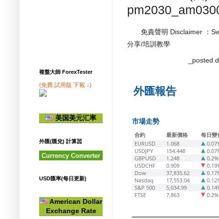
pm2030_am030
免責聲明 Disclaimer ：
分享/培訓教學
_posted
複盤大師 ForexTester
(免費.試用版 下載 ↓)
外匯報告
美国美元汇率
市場走勢
合約
最新價格
每日變
外匯(匯兌) 計算噐
EURUSD
1.068
0.07
USDJPY
154.448
0.07
Currency Converter
GBPUSD
1.248
0.2%
USDCHF
0.909
0.19
Dow
37,835.62
0.17
USD匯率(每日更新)
Nasdaq
17,553.04
0.12
S&P 500
5,034.99
0.14
FTSE
7,863
0.2%
American Dollar
Exchange Rate