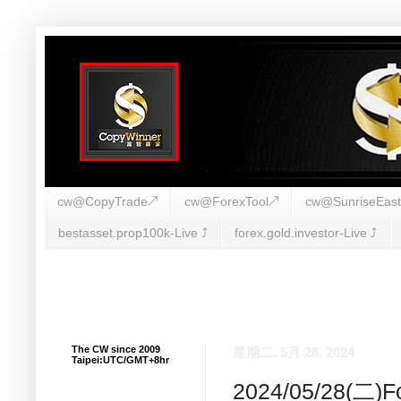
cw@CopyTrade↗
cw@ForexTool↗
cw@SunriseEas
bestasset.prop100k-Live ⤴︎
forex.gold.investor-Live ⤴︎
The CW since 2009
星期二, 5月 28, 2024
Taipei:UTC/GMT+8hr
2024/05/28(