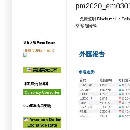
pm2030_am030
免責聲明 Disclaimer ：
享/培訓教學
複盤大師 ForexTester
(免費.試用版 下載 ↓)
外匯報告
美国美元汇率
市場走勢
合約
最新價格
每日變
外匯(匯兌) 計算噐
EURUSD
1.088
0.15
USDJPY
156.866
0.02
Currency Converter
GBPUSD
1.278
0.06
USDCHF
0.911
0.28
Dow
39,023.1
0.14
USD匯率(每日更新)
S&P 500
5,309.37
0.02
FTSE
8,300.4
0.16
USOIL
79.21
0.36
American Dollar
Exchange Rate