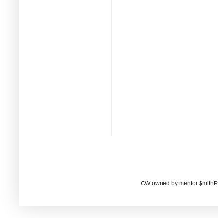
CW owned by mentor $mithP