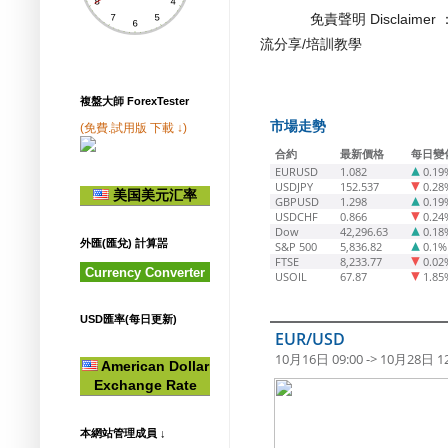
免責聲明 Disclaime
流分享/培訓教學
複盤大師 ForexTester
市場走勢
(免費.試用版 下載 ↓)
合約
最新價格
每日變
EURUSD
1.082
0.19
USDJPY
152.537
0.28
美国美元汇率
GBPUSD
1.298
0.19
USDCHF
0.866
0.24
Dow
42,296.63
0.18
外匯(匯兌) 計算噐
S&P 500
5,836.82
0.1%
FTSE
8,233.77
0.02
Currency Converter
USOIL
67.87
1.85
USD匯率(每日更新)
EUR/USD
10月16日 09:00 -> 10月28日 12
American Dollar
Exchange Rate
本網站管理成員 ↓