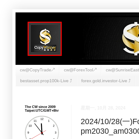
cw@CopyTrade↗
cw@ForexTool↗
cw@SunriseEas
bestasset.prop100k-Live ⤴︎
forex.gold.investor-Live ⤴︎
The CW since 2009
星期一, 10月 28, 2024
Taipei:UTC/GMT+8hr
2024/10/28(
pm2030_am030