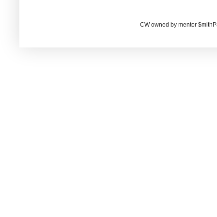
CW owned by mentor $mithP