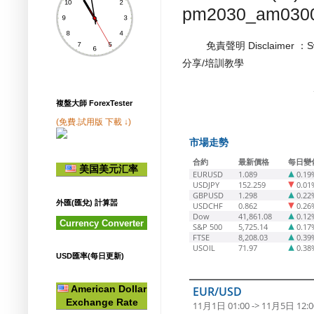
pm2030_am030
免責聲明 Disclaimer ：
分享/培訓教學
複盤大師 ForexTester
(免費.試用版 下載 ↓)
市場走勢
合約
最新價格
每日變
美国美元汇率
EURUSD
1.089
0.19
USDJPY
152.259
0.01
GBPUSD
1.298
0.22
外匯(匯兌) 計算噐
USDCHF
0.862
0.26
Dow
41,861.08
0.12
Currency Converter
S&P 500
5,725.14
0.17
FTSE
8,208.03
0.39
USOIL
71.97
0.38
USD匯率(每日更新)
American Dollar
EUR/USD
Exchange Rate
11月1日 01:00 -> 11月5日 12:0