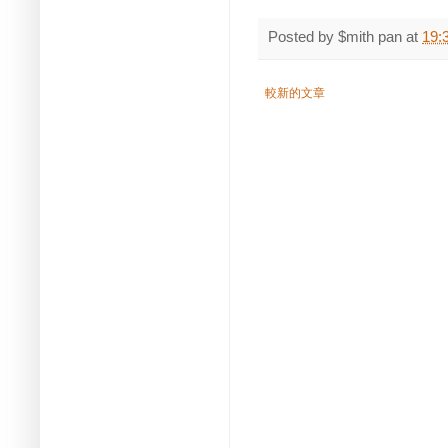
Posted by
$mith pan
at
19:
較新的文章