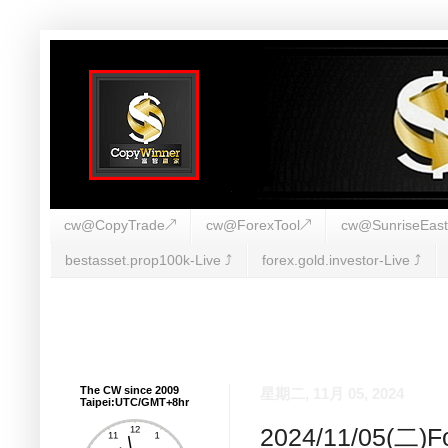
cw@CopyTrade↗
cw@ForexTool↗
cw@SunriseEas
bestasset.prop100k-Live ⤴︎
forex.gold.investor-Live ⤴︎
The CW since 2009
星期二, 11月 05, 2024
Taipei:UTC/GMT+8hr
2024/11/05(