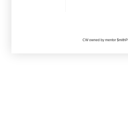
CW owned by mentor $mithP