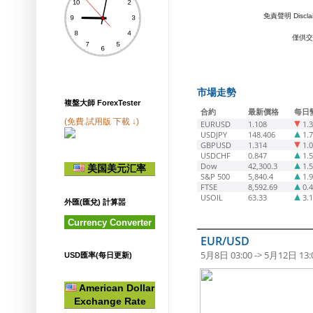
免責聲明 Disclaimer ：Swi
僅供交
市場走勢
複盤大師 ForexTester
合約
最新價格
每日
(免費.試用版 下載 ↓)
EURUSD
1.108
1.
USDJPY
148.406
1.
GBPUSD
1.314
1.
USDCHF
0.847
1.
Dow
42,300.3
1.
美国美元汇率
S&P 500
5,840.4
1.
FTSE
8,592.69
0.
USOIL
63.33
3.
外匯(匯兌) 計算噐
Currency Converter
EUR/USD
5月8日 03:00 -> 5月12日 13:
USD匯率(每日更新)
American Dollar
Exchange Rate