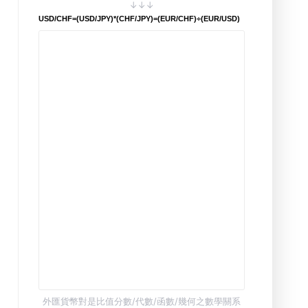
↓↓↓
USD/CHF=(USD/JPY)*(CHF/JPY)=(EUR/CHF)÷(EUR/USD)
外匯貨幣對是比值分數/代數/函數/幾何之數學關系