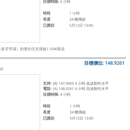
目標時限:
4 小時
時段
1 小時
長度
24 蠟燭線
已識別
5月12日 13:00
（多空市場）的發生往支撐線1.
1040靠近
目標價位: 148.9261
00
支持:
(B)
147.9069
4 小時 低波動性水平
電阻:
(A)
148.9261
4 小時 高波動性水平
目標時限:
4 小時
時段
1 小時
長度
24 蠟燭線
已識別
5月12日 13:00