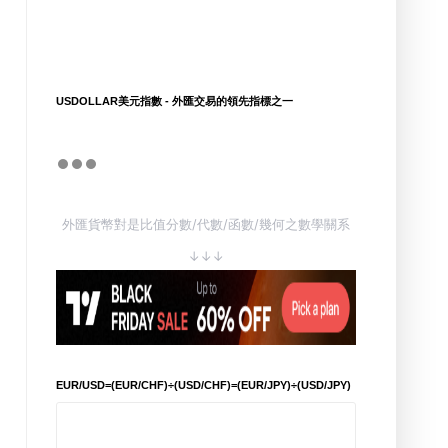
USDOLLAR美元指數 - 外匯交易的領先指標之一
外匯貨幣對是比值分數/代數/函數/幾何之數學關系
↓↓↓
EUR/USD=(EUR/CHF)÷(USD/CHF)=(EUR/JPY)÷(USD/JPY)