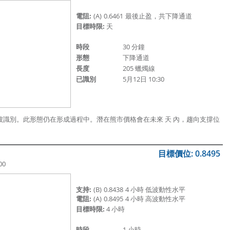
電阻:
(A)
0.6461
最後止盈，共下降通道
目標時限:
天
時段
30 分鐘
形態
下降通道
長度
205 蠟燭線
已識別
5月12日 10:30
0:30 被識別。此形態仍在形成過程中。潛在熊市價格會在未來 天 內，趨向支撐位
目標價位: 0.8495
00
支持:
(B)
0.8438
4 小時 低波動性水平
電阻:
(A)
0.8495
4 小時 高波動性水平
目標時限:
4 小時
時段
1 小時