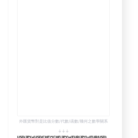
外匯貨幣對是比值分數/代數/函數/幾何之數學關系
↓↓↓
USD/JPY=(USD/CHF)*(CHF/JPY)=(EUR/JPY)÷(EUR/USD)