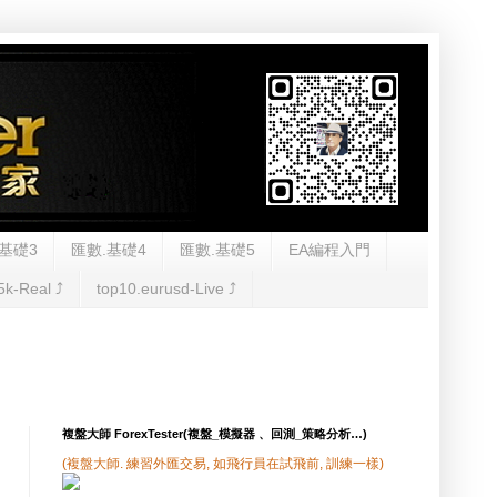
基礎3
匯數.基礎4
匯數.基礎5
EA編程入門
5k-Real ⤴︎
top10.eurusd-Live ⤴︎
複盤大師 ForexTester(複盤_模擬器 、回測_策略分析…)
(複盤大師. 練習外匯交易, 如飛行員在試飛前, 訓練一樣)