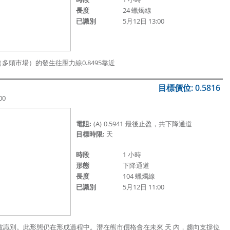
長度
24 蠟燭線
已識別
5月12日 13:00
（多頭市場）的發生往壓力線0.
8495靠近
目標價位: 0.5816
00
電阻:
(A)
0.5941
最後止盈，共下降通道
目標時限:
天
時段
1 小時
形態
下降通道
長度
104 蠟燭線
已識別
5月12日 11:00
1:00 被識別。此形態仍在形成過程中。潛在熊市價格會在未來 天 內，趨向支撐位