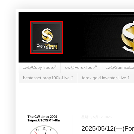
cw@CopyTrade↗
cw@ForexTool↗
cw@SunriseEa
bestasset.prop100k-Live ⤴︎
forex.gold.investor-Live ⤴︎
The CW since 2009
星期一, 5月 12, 2025
Taipei:UTC/GMT+8hr
2025/05/12(一