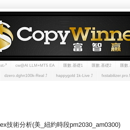
st↗
cw@AI LLM+MT5 EA
匯數.基礎1
匯數.基礎2
匯數.
dzero.dghn100k-Real ⤴︎
happygold 1k-Live ⤴︎
fxstabilizer.pro.
)Forex技術分析(美_紐約時段pm2030_am0300)