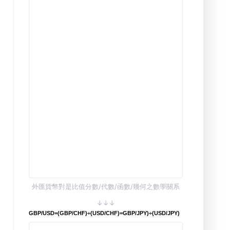
外匯貨幣對是比值分數/代數/函數/幾何之數學關系
↓↓↓
GBP/USD=(GBP/CHF)÷(USD/CHF)=GBP/JPY)÷(USD/JPY)