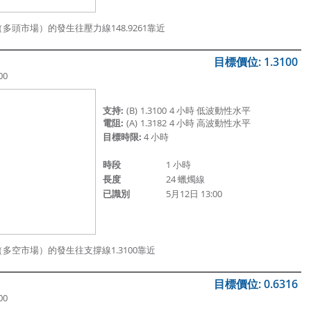
多頭市場）的發生往壓力線148.
9261靠近
目標價位: 1.3100
00
支持:
(B)
1.3100
4 小時 低波動性水平
電阻:
(A)
1.3182
4 小時 高波動性水平
目標時限:
4 小時
時段
1 小時
長度
24 蠟燭線
已識別
5月12日 13:00
（多空市場）的發生往支撐線1.
3100靠近
目標價位: 0.6316
00