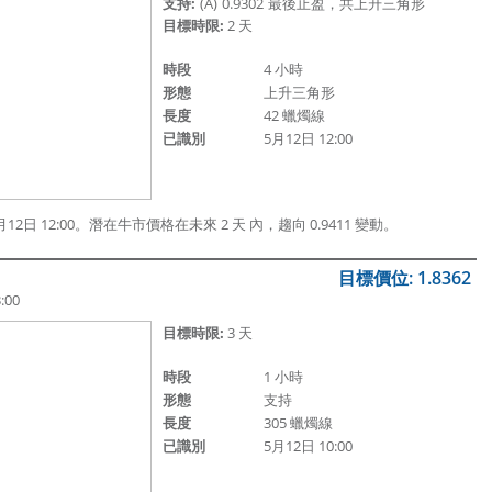
支持:
(A)
0.9302
最後止盈，共上升三角形
目標時限:
2 天
時段
4 小時
形態
上升三角形
長度
42 蠟燭線
已識別
5月12日 12:00
2日 12:00。潛在牛市價格在未來 2 天 內，趨向 0.9411 變動。
目標價位: 1.8362
:00
目標時限:
3 天
時段
1 小時
形態
支持
長度
305 蠟燭線
已識別
5月12日 10:00