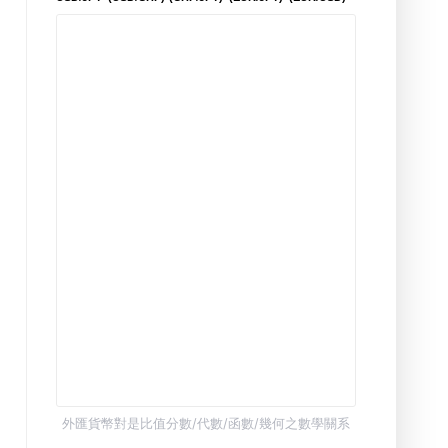
外匯貨幣對是比值分數/代數/函數/幾何之數學關系