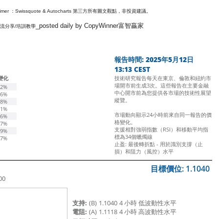
ssquote & Autocharts 第三方所有圖文觀點，非投資建議。
_posted daily by CopyWinner富智贏家
流分享/培訓教學
報告時間: 2025年5月12日
13:13 CEST
變化
技術研究報告每天在東京、倫敦和紐約市
場開市前生成3次。
這些報告在主要金融
32%
中心開市前為您提供各市場的技術性展望
76%
縱覽。
08%
51%
市場動向顯示24小時前來自同一報告的價
56%
格變化。
97%
支援相對強弱指數（RSI）和移動平均指
49%
標為34個蠟燭線
17%
止盈: 最後轉折點 - 用於識別支撐（止
損）和阻力（風控）水平
目標價位: 1.1040
00
支持:
(B)
1.1040
4 小時 低波動性水平
電阻:
(A)
1.1118
4 小時 高波動性水平