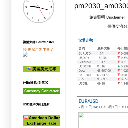
pm2030_am030
免責聲明 Disclaimer
僅供交流分享/
市場走勢
複盤大師 ForexTester
合約
最新價格
每日變
(免費.試用版 下載 ↓)
EURUSD
1.141
0.09
USDJPY
150.36
0.3%
GBPUSD
1.317
0.31
USDCHF
0.816
0.23
美国美元汇率
Dow
43,697.09
1.02
S&P 500
6,274.86
0.98
FTSE
9,069.65
0.65
外匯(匯兌) 計算噐
USOIL
69.18
1.14
Currency Converter
EUR/USD
USD匯率(每日更新)
7月30日 04:00 -> 8月1日 13:00
American Dollar
Exchange Rate