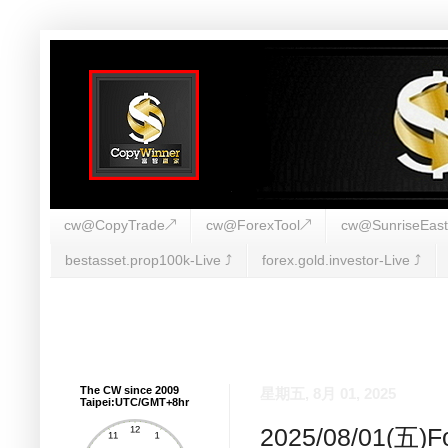
cw@CopyTrade↗
cw@ForexTool↗
cw@SunriseEas
bestasset.prop100k-Live ⤴︎
forex.gold.investor-Live ⤴︎
The CW since 2009
星期五, 8月 01, 2025
Taipei:UTC/GMT+8hr
2025/08/01(