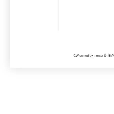
CW owned by mentor $mithP