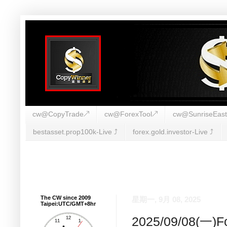
cw@CopyTrade↗
cw@ForexTool↗
cw@SunriseEas
bestasset.prop100k-Live ⤴︎
forex.gold.investor-Live ⤴︎
The CW since 2009
星期一, 9月 08, 2025
Taipei:UTC/GMT+8hr
2025/09/08(