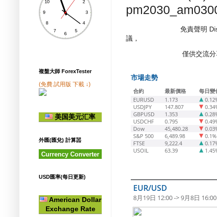
pm2030_am030
免責聲明 Dis
議，
僅供交流分享/
複盤大師 ForexTester
市場走勢
(免費.試用版 下載 ↓)
合約
最新價格
每日變
EURUSD
1.173
0.12
USDJPY
147.807
0.34
GBPUSD
1.353
0.28
美国美元汇率
USDCHF
0.795
0.49
Dow
45,480.28
0.03
S&P 500
6,489.98
0.1%
外匯(匯兌) 計算噐
FTSE
9,222.4
0.17
USOIL
63.39
1.45
Currency Converter
USD匯率(每日更新)
EUR/USD
8月19日 12:00 -> 9月8日 16:00
American Dollar
Exchange Rate