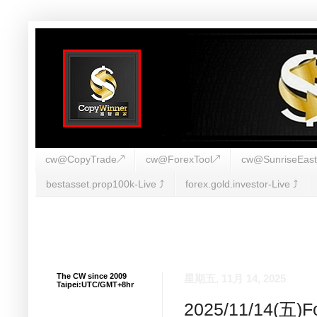
cw@CopyTrade↗
cw@ForexTool↗
cw@SunriseEas
bestasset.prop100k-Live ⤴︎
forex.gold.investor-Live ⤴︎
The CW since 2009
星期五, 11月 14, 2025
Taipei:UTC/GMT+8hr
2025/11/14(