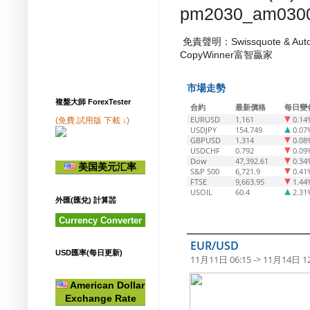
pm2030_am030
免責聲明：Swissquote & 
CopyWinner富智贏家
市場走勢
複盤大師 ForexTester
合約
最新價格
每日變
EURUSD
1.161
0.14
(免費.試用版 下載 ↓)
USDJPY
154.749
0.07
GBPUSD
1.314
0.08
USDCHF
0.792
0.09
Dow
47,392.61
0.34
美国美元汇率
S&P 500
6,721.9
0.41
FTSE
9,663.95
1.44
USOIL
60.4
2.31
外匯(匯兌) 計算噐
Currency Converter
EUR/USD
USD匯率(每日更新)
11月11日 06:15 -> 11月14日 12
American Dollar
Exchange Rate