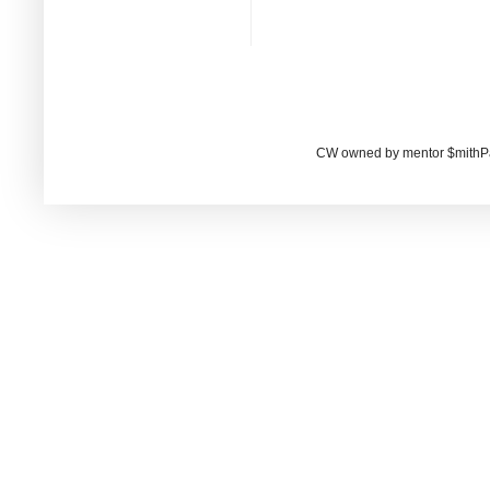
CW owned by mentor $mithP