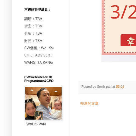
本網站管理成員 ↓
調研：TBA
資安：TBA
分析：TBA
財務：TBA
CW儲備：Wei-Kai
CHIEF ADVISER :
WANG, TA KANG
CW.websitesGUX
Programmer&CEO
Posted by
$mith pan
at
03:09
較新的文章
_WALIS PAN