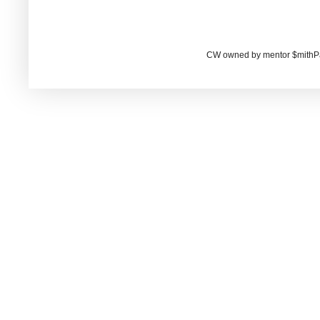
CW owned by mentor $mithP