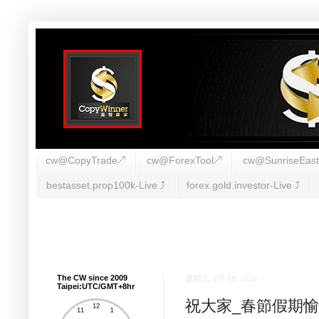
cw@CopyTrade↗
cw@ForexTool↗
cw@SunriseEas
bestasset.prop100k-Live ⤴︎
forex.gold.investor-Live ⤴︎
The CW since 2009
星期三, 2月 18, 2026
Taipei:UTC/GMT+8hr
祝大家_春節假期