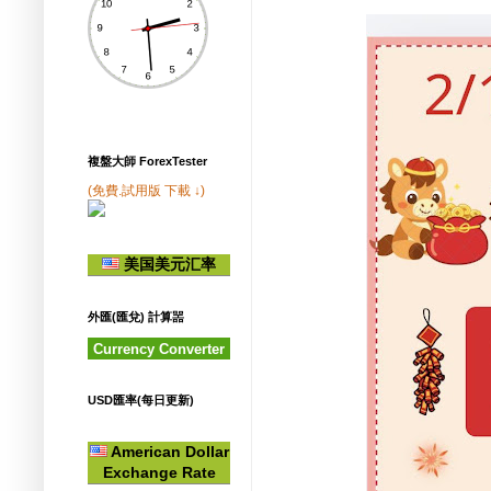
複盤大師 ForexTester
(免費.試用版 下載 ↓)
美国美元汇率
外匯(匯兌) 計算噐
Currency Converter
USD匯率(每日更新)
American Dollar
Exchange Rate