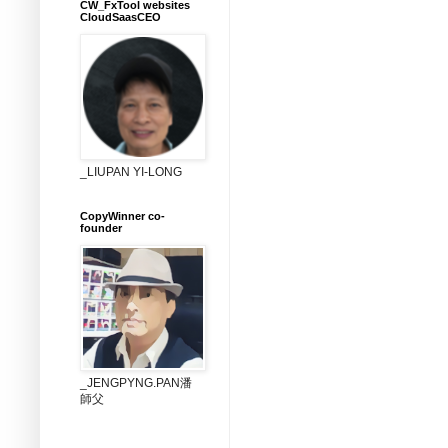
CW_FxTool websites
CloudSaasCEO
_LIUPAN YI-LONG
CopyWinner co-
founder
_JENGPYNG.PAN潘
師父