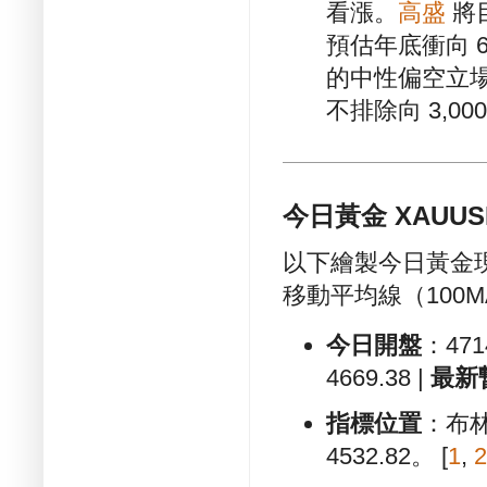
看漲。
高盛
將目
預估年底衝向 6
的中性偏空立
不排除向 3,0
今日黃金 XAUU
以下繪製今日黃金現貨在
移動平均線（100M
今日開盤
：4714
4669.38 |
最新
指標位置
：布林
4532.82。
[
1
,
2