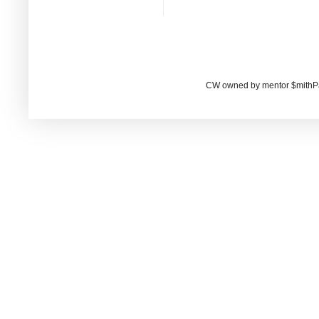
CW owned by mentor $mithP