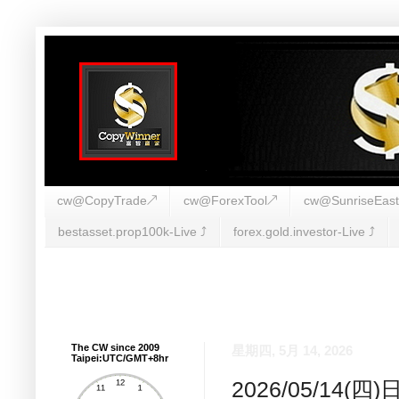
cw@CopyTrade↗
cw@ForexTool↗
cw@SunriseEas
bestasset.prop100k-Live ⤴︎
forex.gold.investor-Live ⤴︎
The CW since 2009
星期四, 5月 14, 2026
Taipei:UTC/GMT+8hr
2026/05/14