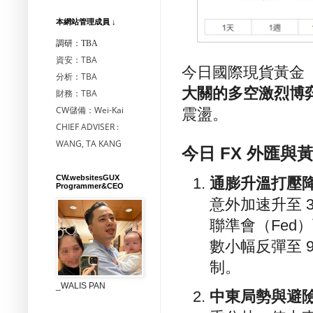
本網站管理成員 ↓
調研：TBA
資安：TBA
今日國際現貨黃金（
分析：TBA
大關的多空激烈博
財務：TBA
CW儲備：Wei-Kai
震盪。
CHIEF ADVISER :
WANG, TA KANG
今日 FX 外匯
CW.websitesGUX
通膨升溫打壓
Programmer&CEO
意外加速升至 
聯準會（Fed
數小幅反彈至 
制。
_WALIS PAN
中東局勢與避