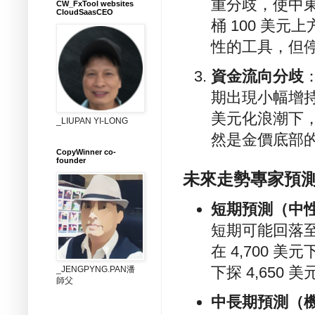
重分歧，使中
CW_FxTool websites
CloudSaasCEO
桶 100 美
性的工具，但
資金流向分歧
：
期出現小幅增持
美元化浪潮下
_LIUPAN YI-LONG
然是金價底部
CopyWinner co-
founder
未來走勢專家預
短期預測（中
短期可能回落至 
在 4,700
下探 4,650 美
_JENGPYNG.PAN潘
師父
中長期預測（