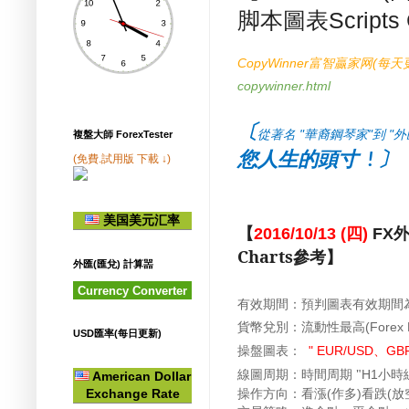
脚本圖表Scripts
富智贏家网
每天
CopyWinner
(
copywinner.html
〔
從著名 "華裔鋼琴家"到 
複盤大師 ForexTester
您人生的頭寸
〕
!
(免費.試用版 下載 ↓)
美国美元汇率
【
2016/10/13 (四)
FX
Charts
參考
】
外匯(匯兌) 計算噐
Currency Converter
有效期間：
預判圖表有效期間
貨幣兌別：
流動性最高(Forex Li
USD匯率(每日更新)
操盤
：
、
圖表
" EUR/USD
GB
線圖周期：時間周期 "
小時
H1
American Dollar
操作方向：看漲
作多
看跌
放
Exchange Rate
(
)
(