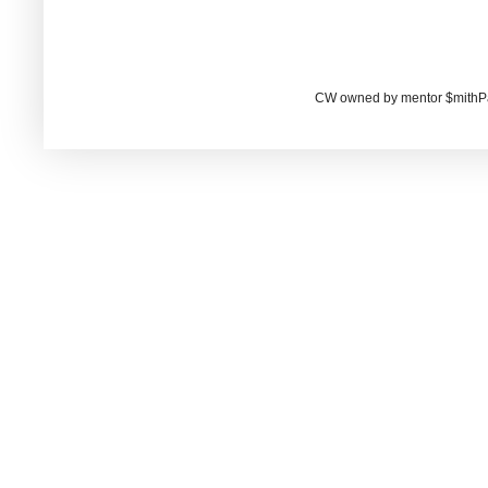
CW owned by mentor $mithP