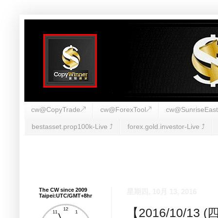
cw@CopyTrade↗
cw@ForexTool↗
cw@SunriseEas
bestasset.prop100k-Live ⤴︎
forex.gold.investor-Live ⤴︎
The CW since 2009
星期四, 10月 13, 2016
Taipei:UTC/GMT+8hr
【2016/10/1