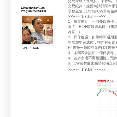
交易策略：進倉點、平倉點、
交易紀律：操盤時請詳閱本網
CW.websitesGUX
交易風險：請詳閱
CW富智贏
Programmer&CEO
>>><<<
$ ¥￡€
>>><<<
、操盤周期：一般長線操作
1
為主，
小時線圖為輔。(建
H4
為宜。)
、操作建議：如果時間週期
2
開展趨勢完成後，轉而持短線
趨勢一致時並參酌
趨勢
H4
D1
_WALIS PAN
、本圖表及說明，僅供參考
3
、基於市塲不可預測性，預
4
、
富智贏家籲請您獨立判
5
CW
>>><<<
$ ¥￡€
>>><<<