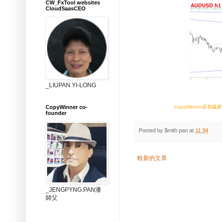
CW_FxTool websites
CloudSaasCEO
_LIUPAN YI-LONG
富智贏家
CopyWinner co-
CopyWinner
founder
Posted by
$mith pan
at
11:34
較新的文章
_JENGPYNG.PAN潘
師父