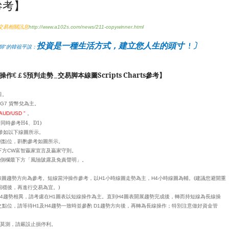
s參考】
交易相關訊息
http://www.a102s.com/news/211-copywinner.html
投資是一種生活方式，建立您人生的頭寸
〕
!
大師"的韓祖平說：
操作
預判走勢
交易脚本線
圖
Scripts Charts
€
￡
$
參考
】
＿
日。
 G7
貨幣兌為主。
AUD/USD "
。
同時參考H4、D1)
參如以下線圖所示。
利點位，斟酌參考如圖所示。
下方
富智贏家宣言及贏家守則。
CW
側欄最下方「風險陂露及免責聲明」。
線圖趨勢方向為參考。短線當沖操作參考，以
小時線圖走勢為主，
小時線圖為輔。(建議您避開重
H1
H4
穩後，再進行交易為宜。)
趨勢相異，請考慮在
圖表以短線操作為主。直到
圖表開展趨勢完成後，轉而持短線為長線操
4
H1
H4
之點位，請等待
及
趨勢一致時並參酌
趨勢方向後，再轉為長線操作；特別注意做好資金管
H1
H4
D1
莫測，請嚴設止損停利。