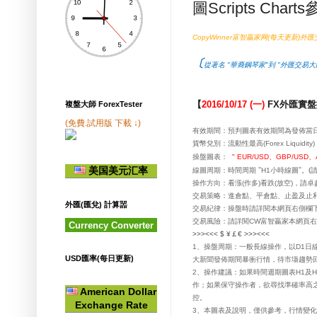
圖Scripts Chart
富智贏家网
每天更新
外匯
CopyWinner
(
)
〔
從著名 "華裔鋼琴家"到 "外匯交易
外匯實盤
【
2016/10/17 (一)
FX
複盤大師 ForexTester
(免費.試用版 下載 ↓)
有效期間：
預判圖表有效期間為發佈當
貨幣兌別：
流動性最高(Forex Liquidity)
操盤
：
、
、
圖表
" EUR/USD
GBP/USD
美国美元汇率
線圖周期：時間周期 "
小時線圖"。(請
H1
操作方向：看漲
作多
看跌
放空
，請卓
(
)
(
)
交易策略：進倉點、平倉點、止盈及止
外匯(匯兌) 計算噐
交易紀律：操盤時請詳閱本網頁右側欄
交易風險：請詳閱
CW富智贏家
本網頁右
Currency Converter
>>><<<
$ ¥￡€
>>><<<
、操盤周期：一般長線操作，以
日
1
D1
USD匯率(每日更新)
大新聞發佈期間暴衝行情，待市塲趨勢回
、操作建議：如果時間週期圖表
及
2
H1
H
作；如果保守操作者，欲尋找準確率高
American Dollar
控。
Exchange Rate
、本圖表及說明，僅供參考，行情變化
3