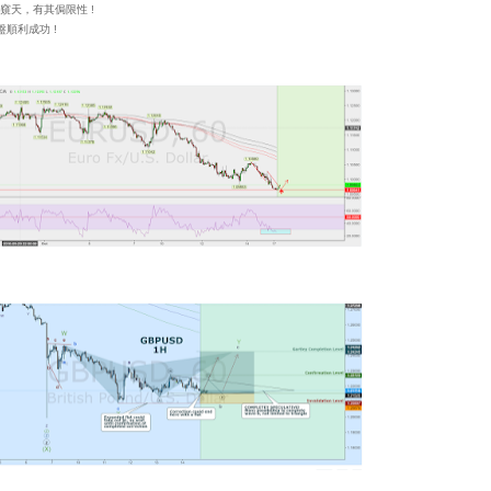
窺天，有其侷限性
!
盤順利成功
!