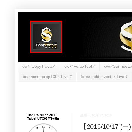
cw@CopyTrade↗
cw@ForexTool↗
cw@SunriseEa
bestasset.prop100k-Live ⤴︎
forex.gold.investor-Live ⤴︎
The CW since 2009
星期一, 10月 17, 2016
Taipei:UTC/GMT+8hr
【2016/10/1