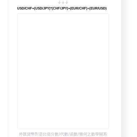
↓↓↓
USD/CHF=(USD/JPY)*(CHF/JPY)=(EUR/CHF)÷(EUR/USD)
外匯貨幣對是比值分數/代數/函數/幾何之數學關系