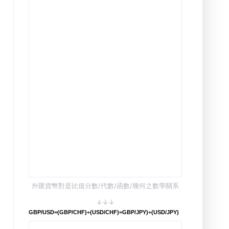
外匯貨幣對是比值分數/代數/函數/幾何之數學關系
↓↓↓
GBP/USD=(GBP/CHF)÷(USD/CHF)=GBP/JPY)÷(USD/JPY)