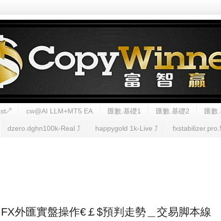
st↗
cw@AI LLM+MT5 EA
匯數.基礎1
匯數.基礎2
匯數.
dzero.dghn100k-Real ⤴︎
happygold 1k-Live ⤴︎
fxstabilizer.pro.
7 (一) FX外匯實盤操作€￡$預判走勢＿交易脚本線