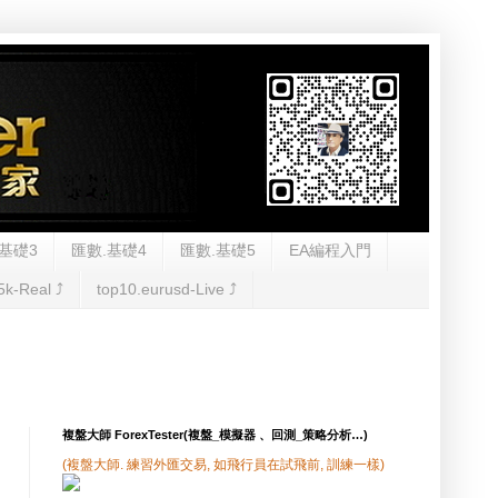
基礎3
匯數.基礎4
匯數.基礎5
EA編程入門
5k-Real ⤴︎
top10.eurusd-Live ⤴︎
複盤大師 ForexTester(複盤_模擬器 、回測_策略分析…)
(複盤大師. 練習外匯交易, 如飛行員在試飛前, 訓練一樣)