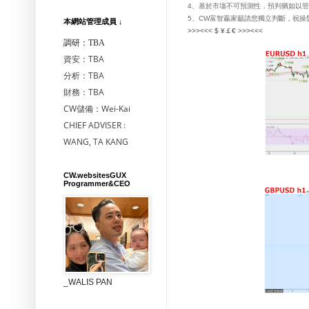
、基於市塲不可預測性，預判猶如以管
4
、
富智贏家籲請您獨立判斷，祝操
5
CW
本網站管理成員 ↓
>>><<<
$ ¥￡€
>>><<<
調研：TBA
資安：TBA
分析：TBA
財務：TBA
CW儲備：Wei-Kai
CHIEF ADVISER :
WANG, TA KANG
CW.websitesGUX
Programmer&CEO
_WALIS PAN