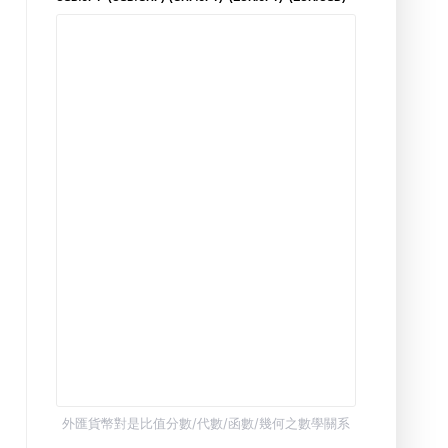
外匯貨幣對是比值分數/代數/函數/幾何之數學關系