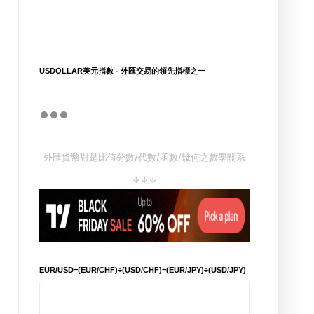
USDOLLAR美元指數 - 外匯交易的領先指標之一
外匯貨幣對是比值分數/代數/函數/幾何之數學關系
↓↓↓
EUR/USD=(EUR/CHF)÷(USD/CHF)=(EUR/JPY)÷(USD/JPY)