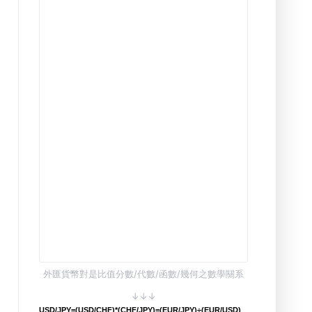
外匯貨幣對是比值分數/代數/函數/幾何之數學關系
↓↓↓
USD/JPY=(USD/CHF)*(CHF/JPY)=(EUR/JPY)÷(EUR/USD)