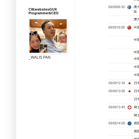
CW.websitesGUX
Programmer&CEO
_WALIS PAN