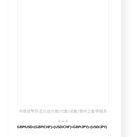
外匯貨幣對是比值分數/代數/函數/幾何之數學關系
↓↓↓
GBP/USD=(GBP/CHF)÷(USD/CHF)=GBP/JPY)÷(USD/JPY)