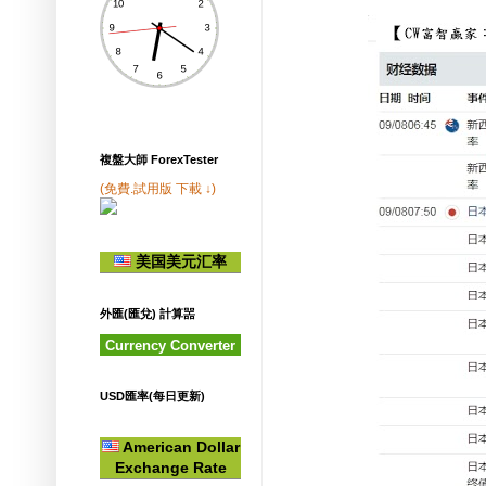
複盤大師 ForexTester
(免費.試用版 下載 ↓)
美国美元汇率
外匯(匯兌) 計算噐
Currency Converter
USD匯率(每日更新)
American Dollar
Exchange Rate