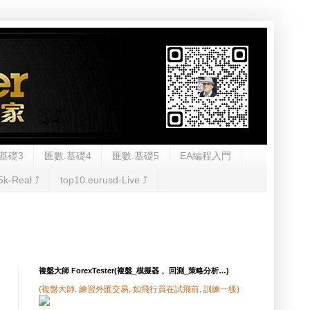
基礎3
匯數.基礎4
匯數.基礎5
EA編程入門
5k-Real ⤴︎
top10.eurusd-Live ⤴︎
複盤大師 ForexTester(複盤_模擬器 、回測_策略分析…)
(複盤大師. 練習外匯交易, 如飛行員在試飛前, 訓練一樣)