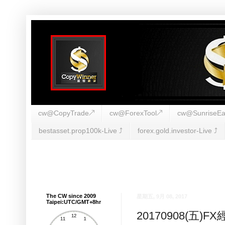
cw@CopyTrade↗
cw@ForexTool↗
cw@SunriseEa
bestasset.prop100k-Live ⤴︎
forex.gold.investor-Live ⤴︎
The CW since 2009
星期五, 9月 08, 2017
Taipei:UTC/GMT+8hr
20170908(五)