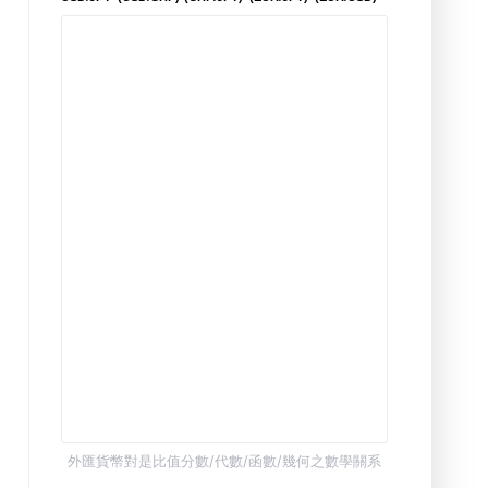
外匯貨幣對是比值分數/代數/函數/幾何之數學關系