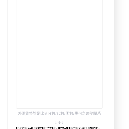
外匯貨幣對是比值分數/代數/函數/幾何之數學關系
↓↓↓
USD/JPY=(USD/CHF)*(CHF/JPY)=(EUR/JPY)÷(EUR/USD)