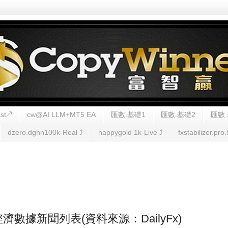
st↗
cw@AI LLM+MT5 EA
匯數.基礎1
匯數.基礎2
匯數.
dzero.dghn100k-Real ⤴︎
happygold 1k-Live ⤴︎
fxstabilizer.pro.
FX經濟數據新聞列表(資料來源：DailyFx)