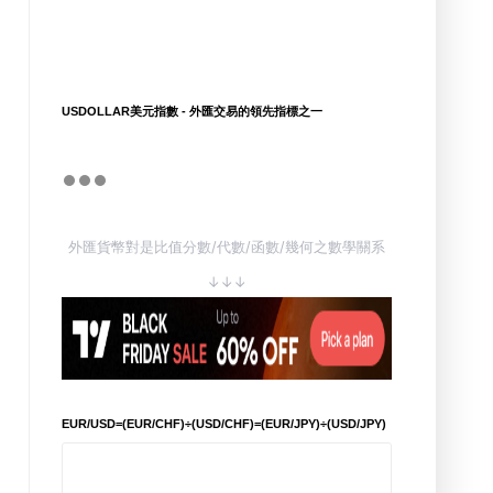
USDOLLAR美元指數 - 外匯交易的領先指標之一
外匯貨幣對是比值分數/代數/函數/幾何之數學關系
↓↓↓
EUR/USD=(EUR/CHF)÷(USD/CHF)=(EUR/JPY)÷(USD/JPY)