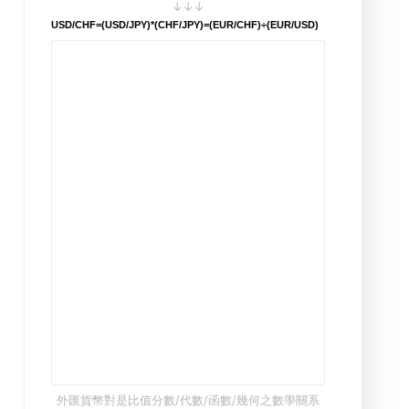
↓↓↓
USD/CHF=(USD/JPY)*(CHF/JPY)=(EUR/CHF)÷(EUR/USD)
外匯貨幣對是比值分數/代數/函數/幾何之數學關系