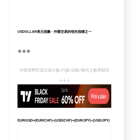
USDOLLAR美元指數 - 外匯交易的領先指標之一
外匯貨幣對是比值分數/代數/函數/幾何之數學關系
↓↓↓
EUR/USD=(EUR/CHF)÷(USD/CHF)=(EUR/JPY)÷(USD/JPY)