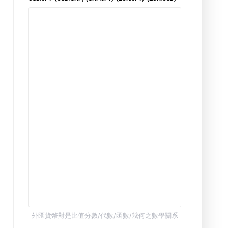
外匯貨幣對是比值分數/代數/函數/幾何之數學關系