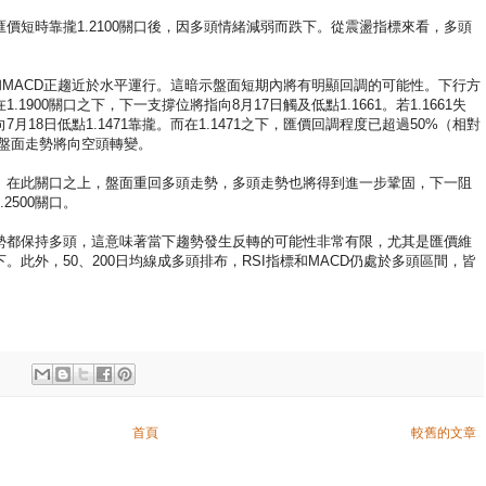
。匯價短時靠攏1.2100關口後，因多頭情緒減弱而跌下。從震盪指標來看，多頭
和MACD正趨近於水平運行。這暗示盤面短期內將有明顯回調的可能性。下行方
1.1900關口之下，下一支撐位將指向8月17日觸及低點1.1661。若1.1661失
月18日低點1.1471靠攏。而在1.1471之下，匯價回調程度已超過50%（相對
段），盤面走勢將向空頭轉變。
00。在此關口之上，盤面重回多頭走勢，多頭走勢也將得到進一步鞏固，下一阻
.2500關口。
勢都保持多頭，這意味著當下趨勢發生反轉的可能性非常有限，尤其是匯價維
況下。此外，50、200日均線成多頭排布，RSI指標和MACD仍處於多頭區間，皆
首頁
較舊的文章