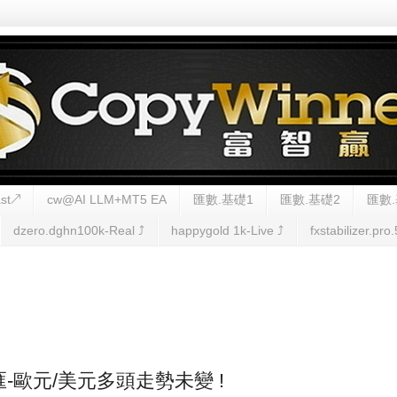
st↗
cw@AI LLM+MT5 EA
匯數.基礎1
匯數.基礎2
匯數.
dzero.dghn100k-Real ⤴︎
happygold 1k-Live ⤴︎
fxstabilizer.pro.
外匯-歐元/美元多頭走勢未變 !