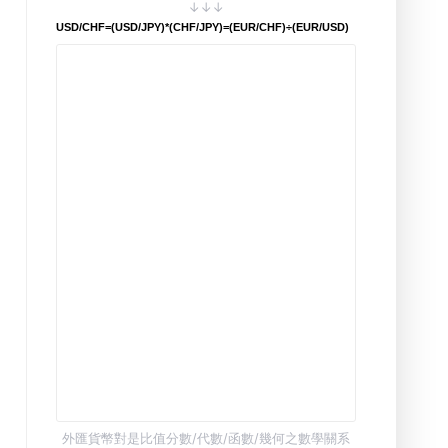
↓↓↓
USD/CHF=(USD/JPY)*(CHF/JPY)=(EUR/CHF)÷(EUR/USD)
外匯貨幣對是比值分數/代數/函數/幾何之數學關系