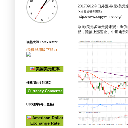
20170912今日外匯-歐元/美元
(XM 投資研究團隊)
http://www.copywinner.org/
歐元/美元多頭走勢未變：匯價自
點，隨後上漲暫止。中期走勢
複盤大師 ForexTester
(免費.試用版 下載 ↓)
美国美元汇率
外匯(匯兌) 計算噐
Currency Converter
USD匯率(每日更新)
American Dollar
Exchange Rate