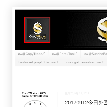
cw@CopyTrade↗
cw@ForexTool↗
cw@SunriseEa
bestasset.prop100k-Live ⤴︎
forex.gold.investor-Live ⤴︎
The CW since 2009
星期二, 9月 12, 2017
Taipei:UTC/GMT+8hr
20170912今日