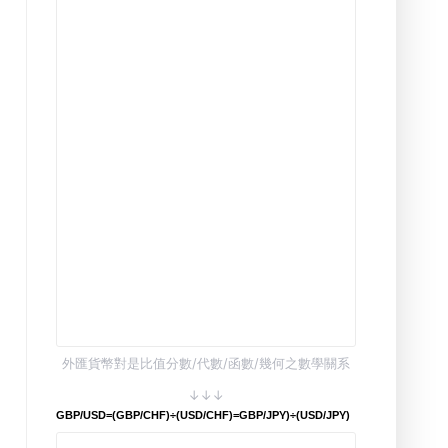
外匯貨幣對是比值分數/代數/函數/幾何之數學關系
↓↓↓
GBP/USD=(GBP/CHF)÷(USD/CHF)=GBP/JPY)÷(USD/JPY)