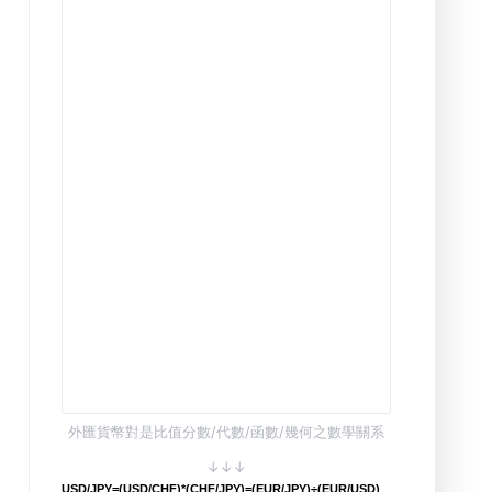
外匯貨幣對是比值分數/代數/函數/幾何之數學關系
↓↓↓
USD/JPY=(USD/CHF)*(CHF/JPY)=(EUR/JPY)÷(EUR/USD)