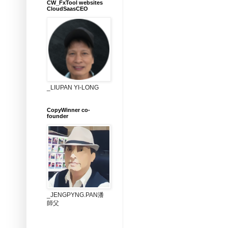
CW_FxTool websites
CloudSaasCEO
_LIUPAN YI-LONG
CopyWinner co-
founder
_JENGPYNG.PAN潘
師父