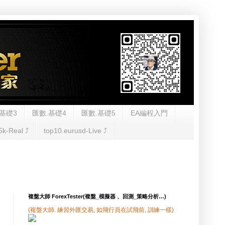
基礎3
匯數.基礎4
匯數.基礎5
EA編程入門
5k-Real ⤴︎
top10.eurusd-Live ⤴︎
複盤大師 ForexTester(複盤_模擬器 、回測_策略分析…)
(複盤大師. 練習外匯交易, 如飛行員在試飛前, 訓練一樣)