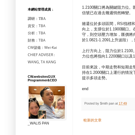
1.2100關口將為關鍵阻力位
本網站管理成員 ↓
信號已在過去幾週悄然轉變。
調研：TBA
雖還位於多頭區間，RSI指標
資安：TBA
向上，支撐位於1.1900關口。在
分析：TBA
守，則空頭壓力增加，匯價將向7
財務：TBA
於1.0821-1.2091上升波
CW儲備：Wei-Kai
上行方向上，阻力位於1.21
CHIEF ADVISER :
力位也將指向1.2200關口以及1
WANG, TA KANG
目前來說，中期走勢和短期走
持在1.2000關口上運行的情
CW.websitesGUX
提示多頭走勢。
Programmer&CEO
end
Posted by
$mith pan
at
17:49
較新的文章
_WALIS PAN