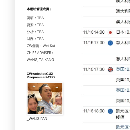
本網站管理成員 ↓
調研：TBA
資安：TBA
分析：TBA
財務：TBA
CW儲備：Wei-Kai
CHIEF ADVISER :
WANG, TA KANG
CW.websitesGUX
Programmer&CEO
_WALIS PAN