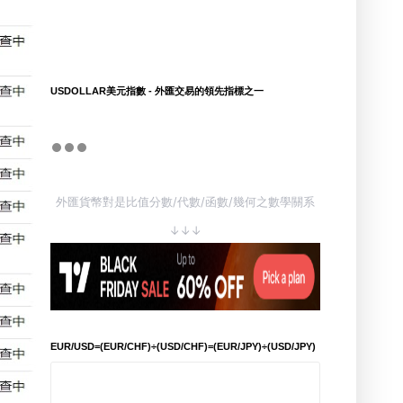
USDOLLAR美元指數 - 外匯交易的領先指標之一
外匯貨幣對是比值分數/代數/函數/幾何之數學關系
↓↓↓
EUR/USD=(EUR/CHF)÷(USD/CHF)=(EUR/JPY)÷(USD/JPY)