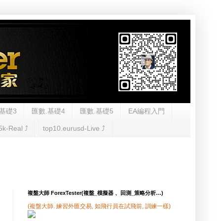
基礎3
匯數.基礎4
匯數.基礎5
EA編程入門
5k-Real ⤴︎
top10.eurusd-Live ⤴︎
複盤大師 ForexTester(複盤_模擬器 、回測_策略分析…)
(複盤大師. 練習外匯交易, 如飛行員在試飛前, 訓練一樣)