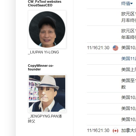
CW_FxTool websites
CloudSaasCEO
_LIUPAN YI-LONG
CopyWinner co-
founder
_JENGPYNG.PAN潘
師父