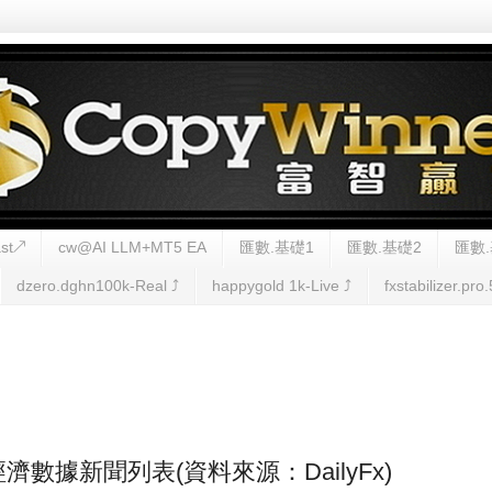
st↗
cw@AI LLM+MT5 EA
匯數.基礎1
匯數.基礎2
匯數.
dzero.dghn100k-Real ⤴︎
happygold 1k-Live ⤴︎
fxstabilizer.pro.
FX經濟數據新聞列表(資料來源：DailyFx)