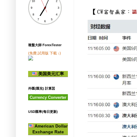
複盤大師 ForexTester
(免費.試用版 下載 ↓)
美国美元汇率
外匯(匯兌) 計算噐
Currency Converter
USD匯率(每日更新)
American Dollar
Exchange Rate