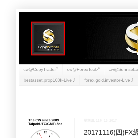
cw@CopyTrade↗
cw@ForexTool↗
cw@SunriseEa
bestasset.prop100k-Live ⤴︎
forex.gold.investor-Live ⤴︎
The CW since 2009
星期四, 11月 16, 2017
Taipei:UTC/GMT+8hr
20171116(四)