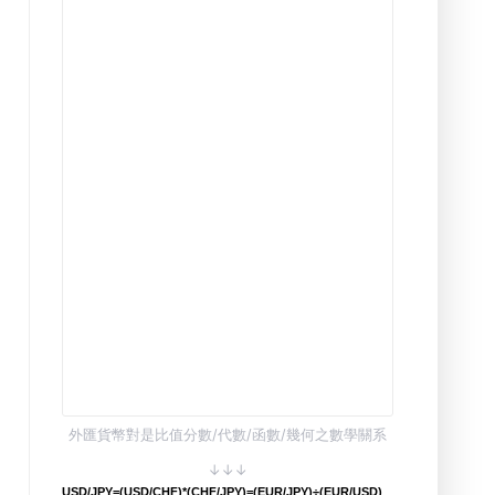
外匯貨幣對是比值分數/代數/函數/幾何之數學關系
↓↓↓
USD/JPY=(USD/CHF)*(CHF/JPY)=(EUR/JPY)÷(EUR/USD)