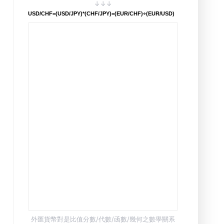
↓↓↓
USD/CHF=(USD/JPY)*(CHF/JPY)=(EUR/CHF)÷(EUR/USD)
外匯貨幣對是比值分數/代數/函數/幾何之數學關系