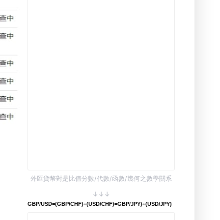
外匯貨幣對是比值分數/代數/函數/幾何之數學關系
↓↓↓
GBP/USD=(GBP/CHF)÷(USD/CHF)=GBP/JPY)÷(USD/JPY)