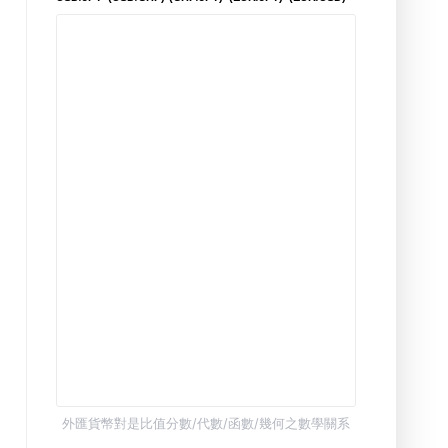
外匯貨幣對是比值分數/代數/函數/幾何之數學關系