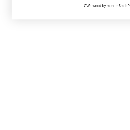
CW owned by mentor $mithP