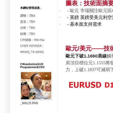
圖表：技術面摘
本網站管理成員 ↓
-
·
歐
元
市場關注歐元區
調研：TBA
英鎊
英鎊受美元利空
·
-
資安：TBA
基本面
支持需求
·
-
分析：TBA
財務：TBA
CW儲備：Wei-Kai
CHIEF ADVISER :
歐元
美元
技
/
——
WANG, TA KANG
觸
1.1660
歐元下破
肩線
肩頂目標位元
將
1.1555
CW.websitesGUX
Programmer&CEO
力，上破
可減弱
1.1837
_WALIS PAN