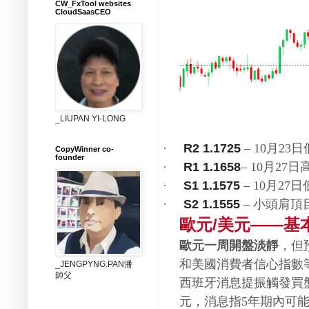
CW_FxTool websites
CloudSaasCEO
_LIUPAN YI-LONG
–
月
日
R2 1.1725
·
10
23
CopyWinner co-
founder
–
月
日
R1 1.1658
·
10
27
–
月
日
S1 1.1575
·
10
27
–
小頭肩頂
S2 1.1555
·
歐元
美元
基
/
——
歐元一周開盤淡靜
，但
和美國消費者信心指數
_JENGPYNG.PAN潘
師父
西班牙消息提振觸發買
元，消息指
年期內可
5