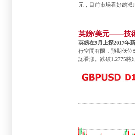
元，目前市場看好鴿派
英鎊
美元
技
/
——
英鎊在
月上探
年
9
2017
行空間有限，預期低位
認看漲。跌破
將
1.2775