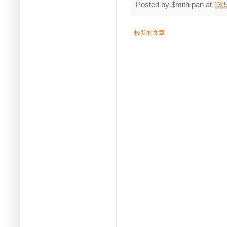
Posted by
$mith pan
at
13:
較新的文章