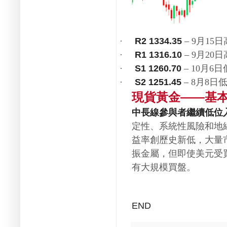
–
月
日
R2 1334.35
·
9
15
–
月
日
R1 1316.10
·
9
20
–
月
日
S1 1260.70
·
10
6
–
月
日
S2 1251.45
·
8
8
現貨黃金
基
——
中長線參與者繼續低位
定性、系統性風險和地
益率創歷史新低，大量
振金屬，但即使美元受
有大規模買盤。
END