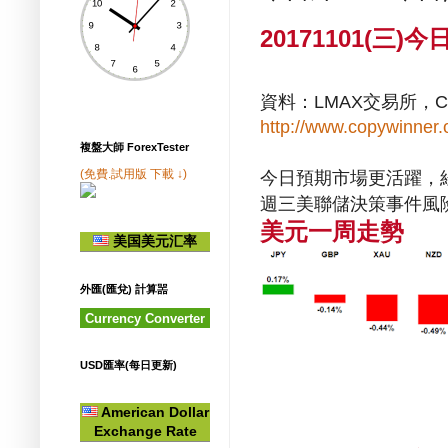
20171101(三)
今
資料：
交易所，
LMAX
http://www.copywinner.
複盤大師 ForexTester
今日預期市場更活躍，
(免費.試用版 下載 ↓)
週三美聯儲決策事件風
美元一周走勢
美国美元汇率
外匯(匯兌) 計算噐
Currency Converter
USD匯率(每日更新)
American Dollar
Exchange Rate