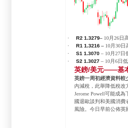
月
日
R2 1.3279
·
–
10
26
月
日
R1 1.3216
·
–
10
30
–
月
日
S1 1.3070
·
10
27
–
月
日低
S2 1.3027
·
10
6
英鎊
美元
基
/
——
英鎊一周初經濟資料較
內減稅，此舉降低稅改
可能成為
Jerome Powell
國退歐談判和美國消費
風險。今日早前公佈英