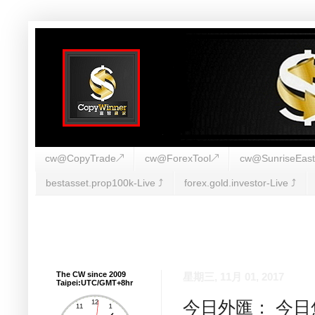
cw@CopyTrade↗
cw@ForexTool↗
cw@SunriseEas
bestasset.prop100k-Live ⤴︎
forex.gold.investor-Live ⤴︎
The CW since 2009
星期三, 11月 01, 2017
Taipei:UTC/GMT+8hr
今日外匯： 今日