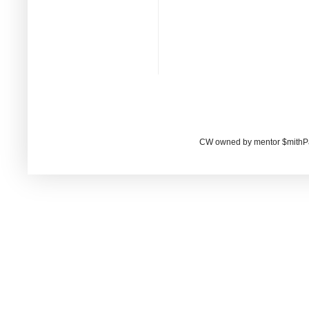
CW owned by mentor $mithP