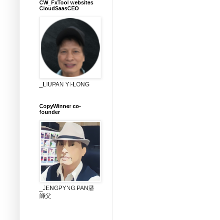
CW_FxTool websites
CloudSaasCEO
_LIUPAN YI-LONG
CopyWinner co-
founder
_JENGPYNG.PAN潘
師父