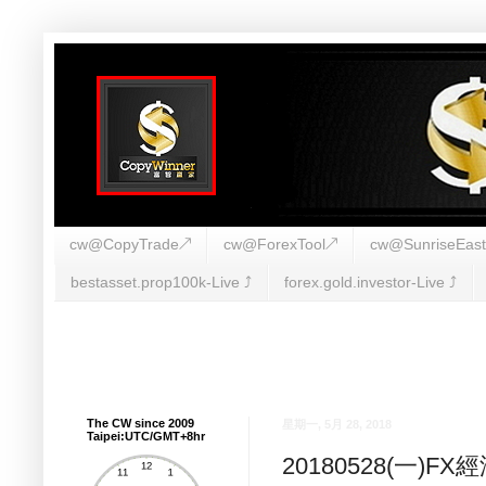
cw@CopyTrade↗
cw@ForexTool↗
cw@SunriseEas
bestasset.prop100k-Live ⤴︎
forex.gold.investor-Live ⤴︎
The CW since 2009
星期一, 5月 28, 2018
Taipei:UTC/GMT+8hr
20180528(一)F