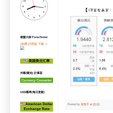
複盤大師 ForexTester
(免費.試用版 下載 ↓)
美国美元汇率
外匯(匯兌) 計算噐
Currency Converter
USD匯率(每日更新)
American Dollar
Posted by
操盤手
at
09:00
Exchange Rate