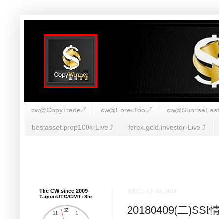
cw@CopyTrade↗
cw@ForexTool↗
cw@SunriseEas
bestasset.prop100k-Live ⤴︎
forex.gold.investor-Live ⤴︎
The CW since 2009
星期二, 4月 09, 2019
Taipei:UTC/GMT+8hr
20180409(二)S