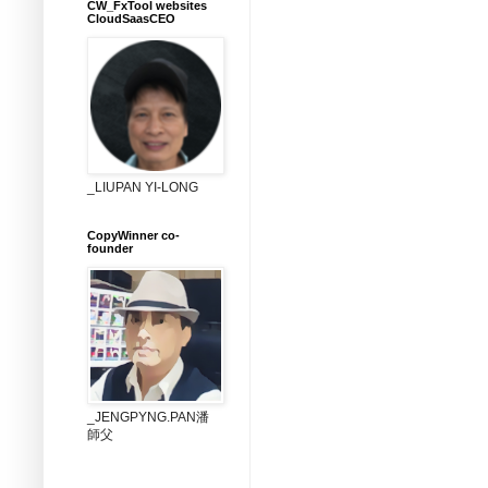
CW_FxTool websites
CloudSaasCEO
_LIUPAN YI-LONG
CopyWinner co-
founder
_JENGPYNG.PAN潘
師父