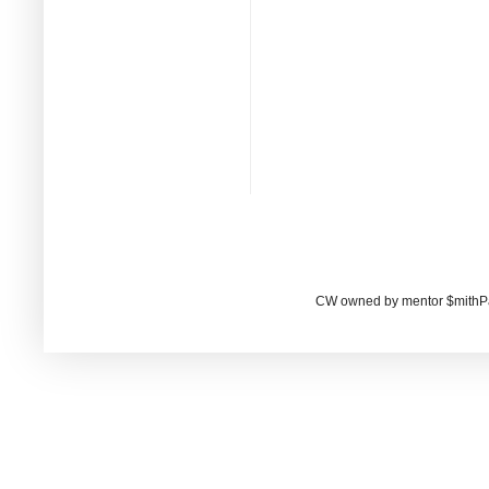
CW owned by mentor $mithP