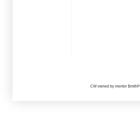
CW owned by mentor $mithP