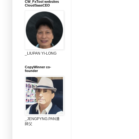
CW_FxTool websites
CloudSaasCEO
_LIUPAN YI-LONG
CopyWinner co-
founder
_JENGPYNG.PAN潘
師父