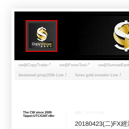
cw@CopyTrade↗
cw@ForexTool↗
cw@SunriseEas
bestasset.prop100k-Live ⤴︎
forex.gold.investor-Live ⤴︎
The CW since 2009
星期二, 4月 23, 2019
Taipei:UTC/GMT+8hr
20180423(二)F