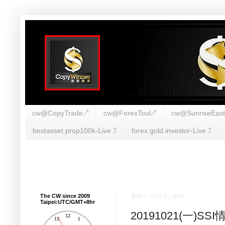
cw@CopyTrade↗
cw@ForexTool↗
cw@SunriseEas
bestasset.prop100k-Live ⤴︎
forex.gold.investor-Live ⤴︎
The CW since 2009
星期一, 10月 21, 2019
Taipei:UTC/GMT+8hr
20191021(一)S