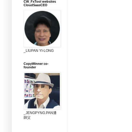
CW_FxTool websites
CloudSaasCEO
_LIUPAN YI-LONG
CopyWinner co-
founder
_JENGPYNG.PAN潘
師父