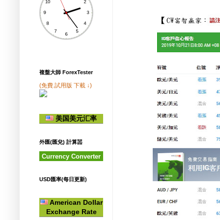
複盤大師 ForexTester
(免費.試用版 下載 ↓)
美国美元汇率
外匯(匯兌) 計算噐
Currency Converter
USD匯率(每日更新)
American Dollar
Exchange Rate