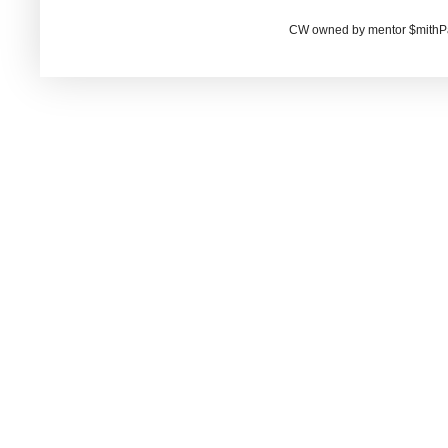
CW owned by mentor $mithP