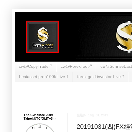
cw@CopyTrade↗
cw@ForexTool↗
cw@SunriseEas
bestasset.prop100k-Live ⤴︎
forex.gold.investor-Live ⤴︎
The CW since 2009
星期四, 10月 31, 2019
Taipei:UTC/GMT+8hr
20191031(四)F