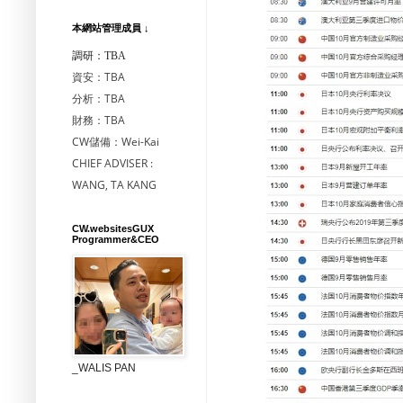
本網站管理成員 ↓
調研：TBA
資安：TBA
分析：TBA
財務：TBA
CW儲備：Wei-Kai
CHIEF ADVISER :
WANG, TA KANG
CW.websitesGUX
Programmer&CEO
_WALIS PAN