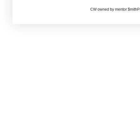
CW owned by mentor $mithP