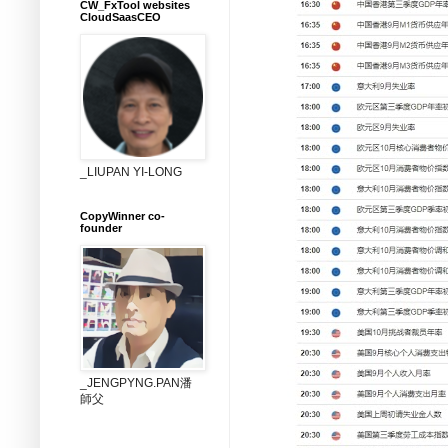
CW_FxTool websites
CloudSaasCEO
_LIUPAN YI-LONG
CopyWinner co-
founder
_JENGPYNG.PAN潘
師父