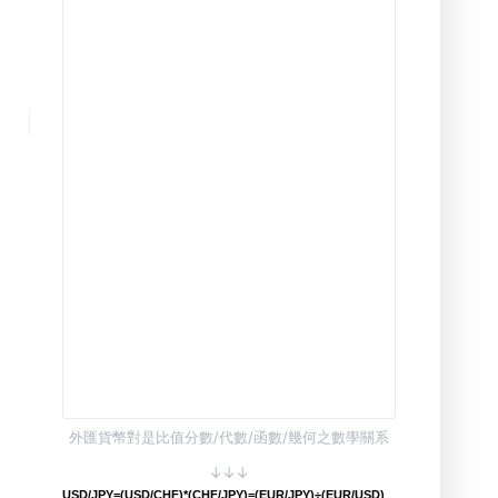
外匯貨幣對是比值分數/代數/函數/幾何之數學關系
↓↓↓
USD/JPY=(USD/CHF)*(CHF/JPY)=(EUR/JPY)÷(EUR/USD)