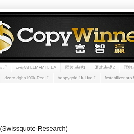
st↗
cw@AI LLM+MT5 EA
匯數.基礎1
匯數.基礎2
匯數.
dzero.dghn100k-Real ⤴︎
happygold 1k-Live ⤴︎
fxstabilizer.pro.
Swissquote-Research)