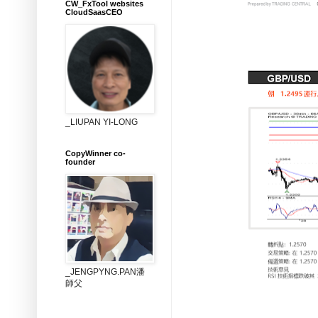
CW_FxTool websites
CloudSaasCEO
_LIUPAN YI-LONG
CopyWinner co-
founder
_JENGPYNG.PAN潘
師父