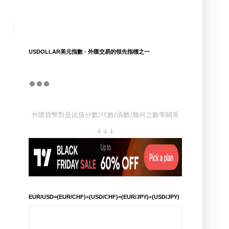
USDOLLAR美元指數 - 外匯交易的領先指標之一
外匯貨幣對是比值分數/代數/函數/幾何之數學關系
↓↓↓
EUR/USD=(EUR/CHF)÷(USD/CHF)=(EUR/JPY)÷(USD/JPY)