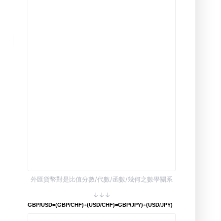
外匯貨幣對是比值分數/代數/函數/幾何之數學關系
↓↓↓
GBP/USD=(GBP/CHF)÷(USD/CHF)=GBP/JPY)÷(USD/JPY)