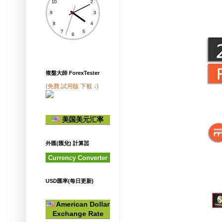
複盤大師 ForexTester
(免費.試用版 下載 ↓)
美国美元汇率
外匯(匯兌) 計算噐
Currency Converter
USD匯率(每日更新)
American Dollar
Exchange Rate