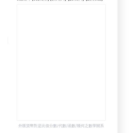
外匯貨幣對是比值分數/代數/函數/幾何之數學關系