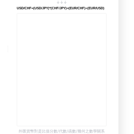
↓↓↓
USD/CHF=(USD/JPY)*(CHF/JPY)=(EUR/CHF)÷(EUR/USD)
外匯貨幣對是比值分數/代數/函數/幾何之數學關系