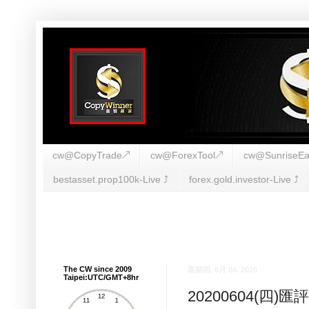
cw@CopyTrade↗
cw@ForexTool↗
cw@SunriseEa
bestasset.prop100k-Live ⤴︎
forex.gold.investor-Live ⤴︎
The CW since 2009
星期四, 6月 04, 2020
Taipei:UTC/GMT+8hr
20200604(四)匯評(