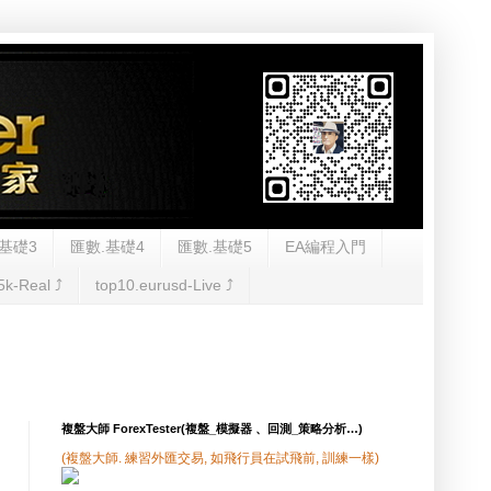
基礎3
匯數.基礎4
匯數.基礎5
EA編程入門
5k-Real ⤴︎
top10.eurusd-Live ⤴︎
複盤大師 ForexTester(複盤_模擬器 、回測_策略分析…)
(複盤大師. 練習外匯交易, 如飛行員在試飛前, 訓練一樣)