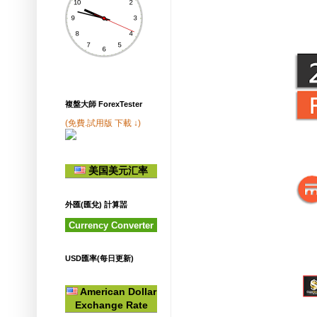
複盤大師 ForexTester
(免費.試用版 下載 ↓)
美国美元汇率
外匯(匯兌) 計算噐
Currency Converter
USD匯率(每日更新)
American Dollar
Exchange Rate