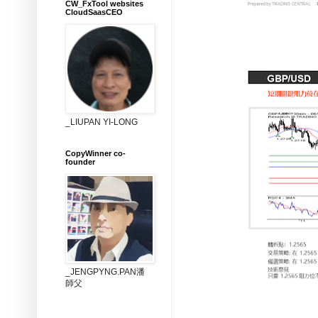
CW_FxTool websites
CloudSaasCEO
_LIUPAN YI-LONG
CopyWinner co-
founder
_JENGPYNG.PAN潘
師父