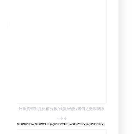
外匯貨幣對是比值分數/代數/函數/幾何之數學關系
↓↓↓
GBP/USD=(GBP/CHF)÷(USD/CHF)=GBP/JPY)÷(USD/JPY)