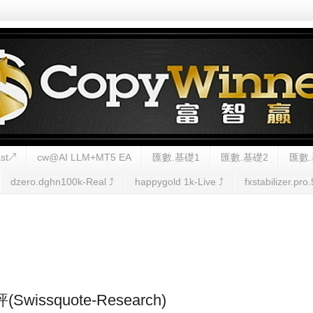
st↗
cw@AI LLM+MT5 EA
匯數.基礎1
匯數.基礎2
匯數.
dzero.dghn100k-Real ⤴︎
happygold 1k-Live ⤴︎
fxstabilizer.pro.
(Swissquote-Research)