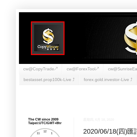
cw@CopyTrade↗
cw@ForexTool↗
cw@SunriseEa
bestasset.prop100k-Live ⤴︎
forex.gold.investor-Live ⤴︎
The CW since 2009
星期四, 6月 18, 2020
Taipei:UTC/GMT+8hr
2020/06/18(四)匯評