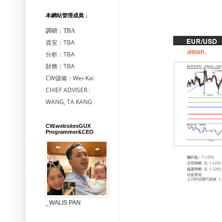
本網站管理成員 ↓
調研：TBA
資安：TBA
分析：TBA
財務：TBA
CW儲備：Wei-Kai
CHIEF ADVISER :
WANG, TA KANG
CW.websitesGUX
Programmer&CEO
_WALIS PAN