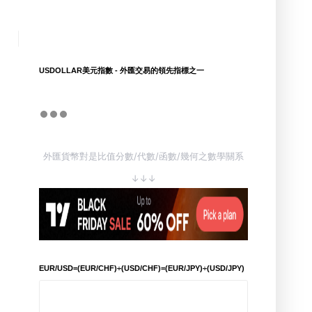
USDOLLAR美元指數 - 外匯交易的領先指標之一
外匯貨幣對是比值分數/代數/函數/幾何之數學關系
↓↓↓
EUR/USD=(EUR/CHF)÷(USD/CHF)=(EUR/JPY)÷(USD/JPY)