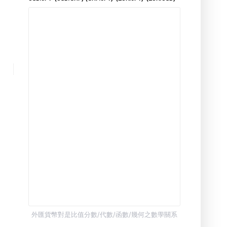
外匯貨幣對是比值分數/代數/函數/幾何之數學關系