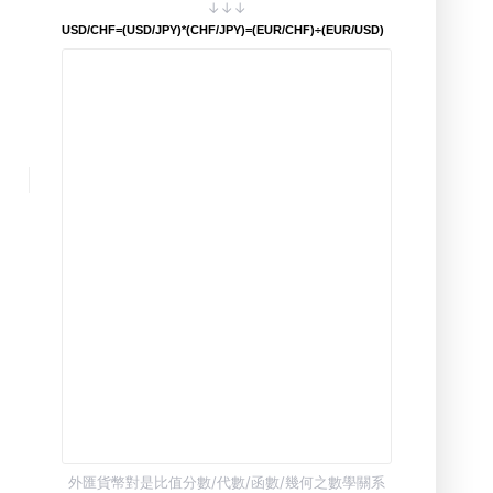
↓↓↓
USD/CHF=(USD/JPY)*(CHF/JPY)=(EUR/CHF)÷(EUR/USD)
外匯貨幣對是比值分數/代數/函數/幾何之數學關系