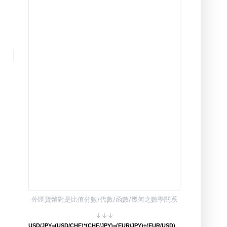
外匯貨幣對是比值分數/代數/函數/幾何之數學關系
↓↓↓
USD/JPY=(USD/CHF)*(CHF/JPY)=(EUR/JPY)÷(EUR/USD)