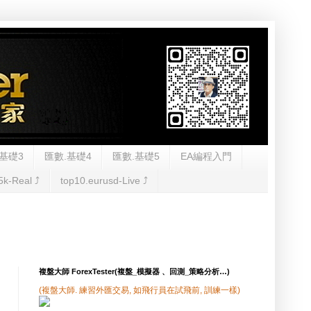
基礎3
匯數.基礎4
匯數.基礎5
EA編程入門
5k-Real ⤴︎
top10.eurusd-Live ⤴︎
複盤大師 ForexTester(複盤_模擬器 、回測_策略分析…)
(複盤大師. 練習外匯交易, 如飛行員在試飛前, 訓練一樣)