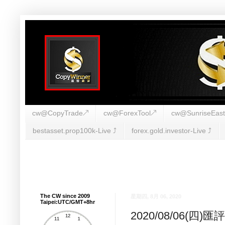
cw@CopyTrade↗
cw@ForexTool↗
cw@SunriseEas
bestasset.prop100k-Live ⤴︎
forex.gold.investor-Live ⤴︎
The CW since 2009
星期四, 8月 06, 2020
Taipei:UTC/GMT+8hr
2020/08/06(四)匯評(