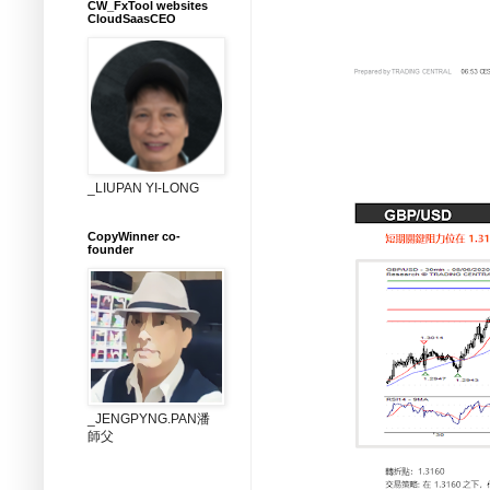
CW_FxTool websites
CloudSaasCEO
_LIUPAN YI-LONG
CopyWinner co-
founder
_JENGPYNG.PAN潘
師父