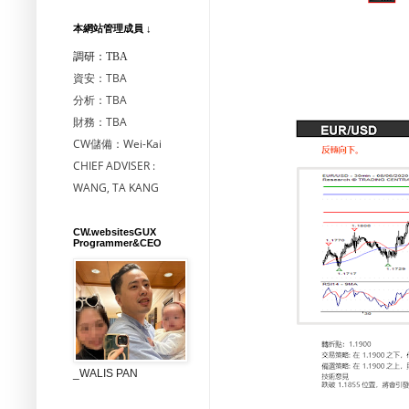
本網站管理成員 ↓
調研：TBA
資安：TBA
分析：TBA
財務：TBA
CW儲備：Wei-Kai
CHIEF ADVISER :
WANG, TA KANG
CW.websitesGUX
Programmer&CEO
_WALIS PAN