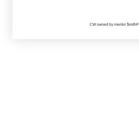
CW owned by mentor $mithP