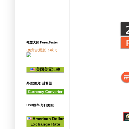
複盤大師 ForexTester
(免費.試用版 下載 ↓)
美国美元汇率
外匯(匯兌) 計算噐
Currency Converter
USD匯率(每日更新)
American Dollar
Exchange Rate