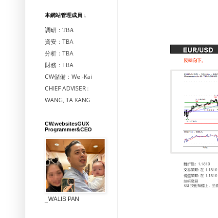
本網站管理成員 ↓
調研：TBA
資安：TBA
分析：TBA
財務：TBA
CW儲備：Wei-Kai
CHIEF ADVISER :
WANG, TA KANG
CW.websitesGUX
Programmer&CEO
_WALIS PAN