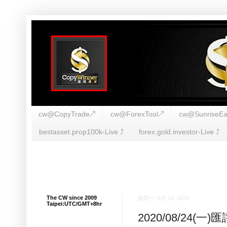
cw@CopyTrade↗
cw@ForexTool↗
cw@SunriseEa
bestasset.prop100k-Live ⤴︎
forex.gold.investor-Live ⤴︎
The CW since 2009
星期一, 8月 24, 2020
Taipei:UTC/GMT+8hr
2020/08/24(一)匯評