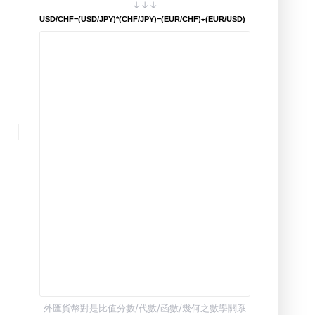
↓↓↓
USD/CHF=(USD/JPY)*(CHF/JPY)=(EUR/CHF)÷(EUR/USD)
外匯貨幣對是比值分數/代數/函數/幾何之數學關系