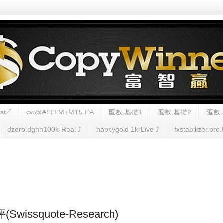
st↗
cw@AI LLM+MT5 EA
匯數.基礎1
匯數.基礎2
匯數.
dzero.dghn100k-Real ⤴︎
happygold 1k-Live ⤴︎
fxstabilizer.pro.
(Swissquote-Research)