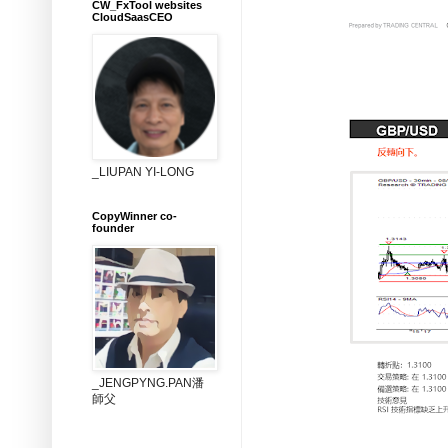
CW_FxTool websites
CloudSaasCEO
_LIUPAN YI-LONG
CopyWinner co-
founder
_JENGPYNG.PAN潘
師父