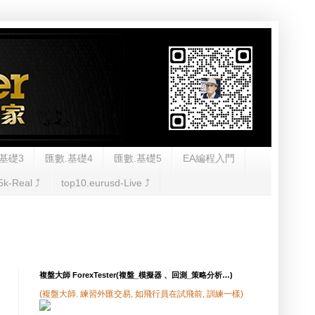
基礎3
匯數.基礎4
匯數.基礎5
EA編程入門
5k-Real ⤴︎
top10.eurusd-Live ⤴︎
複盤大師 ForexTester(複盤_模擬器 、回測_策略分析…)
(複盤大師. 練習外匯交易, 如飛行員在試飛前, 訓練一樣)