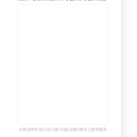
外匯貨幣對是比值分數/代數/函數/幾何之數學關系