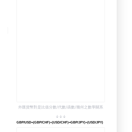
外匯貨幣對是比值分數/代數/函數/幾何之數學關系
↓↓↓
GBP/USD=(GBP/CHF)÷(USD/CHF)=GBP/JPY)÷(USD/JPY)