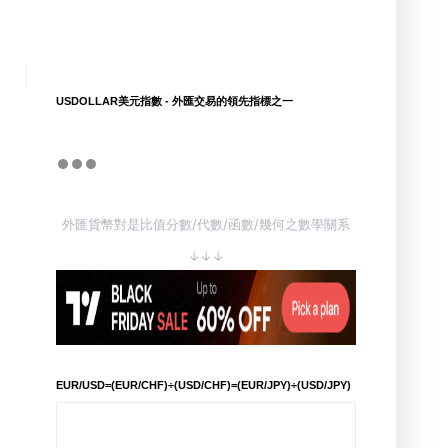
USDOLLAR美元指數 - 外匯交易的領先指標之一
外匯貨幣對是比值分數/代數/函數/幾何之數學關系
↓↓↓
EUR/USD=(EUR/CHF)÷(USD/CHF)=(EUR/JPY)÷(USD/JPY)