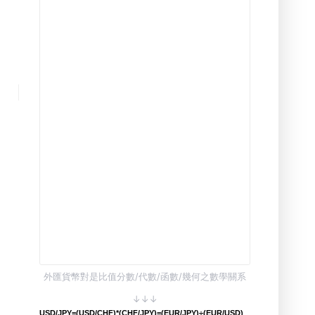
外匯貨幣對是比值分數/代數/函數/幾何之數學關系
↓↓↓
USD/JPY=(USD/CHF)*(CHF/JPY)=(EUR/JPY)÷(EUR/USD)