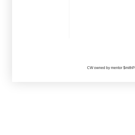
CW owned by mentor $mithP