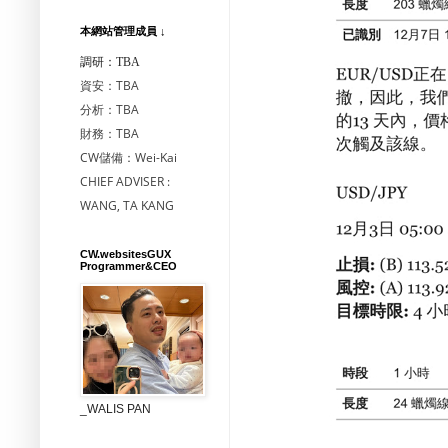
本網站管理成員 ↓
調研：TBA
資安：TBA
分析：TBA
財務：TBA
CW儲備：Wei-Kai
CHIEF ADVISER :
WANG, TA KANG
CW.websitesGUX
Programmer&CEO
_WALIS PAN