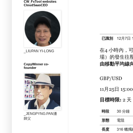
CW_FxTool websites
CloudSaasCEO
_LIUPAN YI-LONG
CopyWinner co-
founder
_JENGPYNG.PAN潘
師父