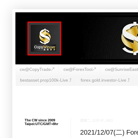
cw@CopyTrade↗
cw@ForexTool↗
cw@SunriseEas
bestasset.prop100k-Live ⤴︎
forex.gold.investor-Live ⤴︎
The CW since 2009
星期二, 12月 07, 2021
Taipei:UTC/GMT+8hr
2021/12/07(二) 