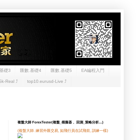
基礎3
匯數.基礎4
匯數.基礎5
EA編程入門
5k-Real ⤴︎
top10.eurusd-Live ⤴︎
複盤大師 ForexTester(複盤_模擬器 、回測_策略分析…)
(複盤大師. 練習外匯交易, 如飛行員在試飛前, 訓練一樣)