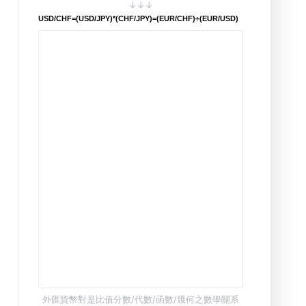
↓↓↓
USD/CHF=(USD/JPY)*(CHF/JPY)=(EUR/CHF)÷(EUR/USD)
外匯貨幣對是比值分數/代數/函數/幾何之數學關系