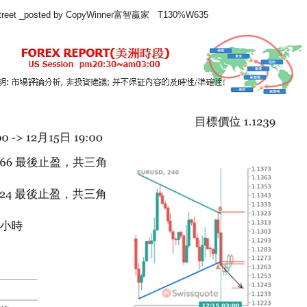
xstreet _posted by CopyWinner富智贏家 T130%W635