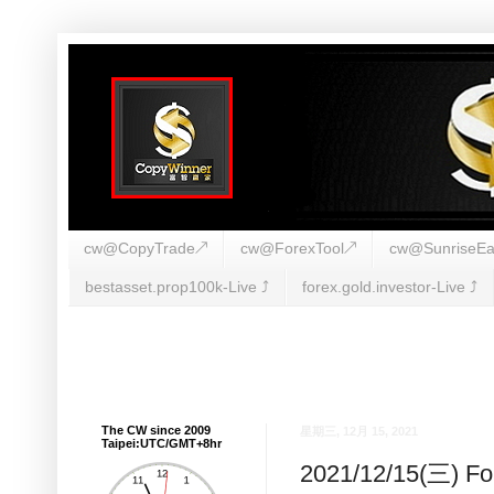
cw@CopyTrade↗
cw@ForexTool↗
cw@SunriseEa
bestasset.prop100k-Live ⤴︎
forex.gold.investor-Live ⤴︎
The CW since 2009
星期三, 12月 15, 2021
Taipei:UTC/GMT+8hr
2021/12/15(三)