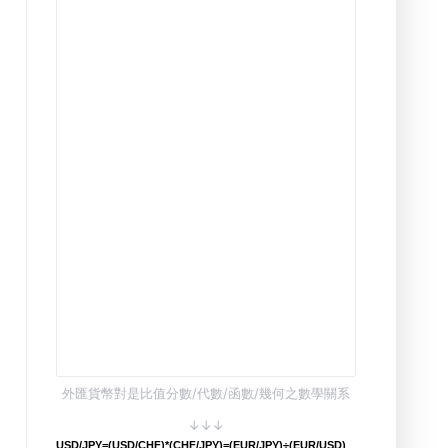
外匯貨幣對是比值分數/代數/函數/幾何之數學關系
↓↓↓
USD/JPY=(USD/CHF)*(CHF/JPY)=(EUR/JPY)÷(EUR/USD)