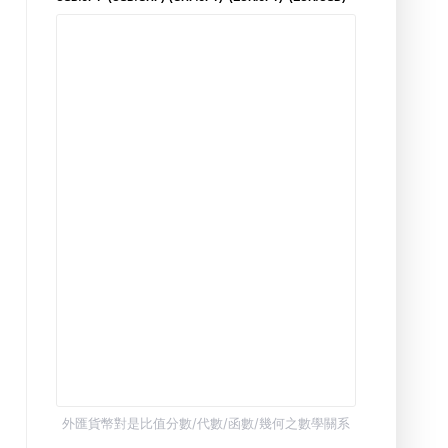
外匯貨幣對是比值分數/代數/函數/幾何之數學關系