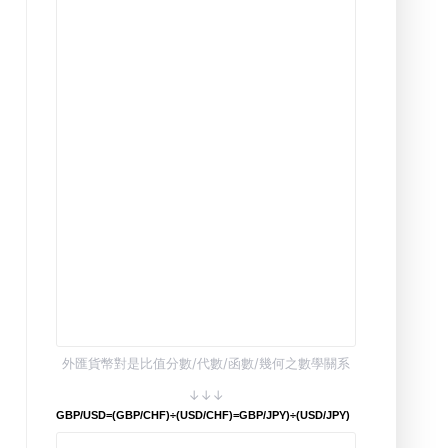
外匯貨幣對是比值分數/代數/函數/幾何之數學關系
↓↓↓
GBP/USD=(GBP/CHF)÷(USD/CHF)=GBP/JPY)÷(USD/JPY)