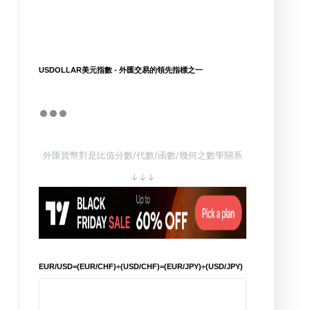
USDOLLAR美元指數 - 外匯交易的領先指標之一
外匯貨幣對是比值分數/代數/函數/幾何之數學關系
↓↓↓
EUR/USD=(EUR/CHF)÷(USD/CHF)=(EUR/JPY)÷(USD/JPY)