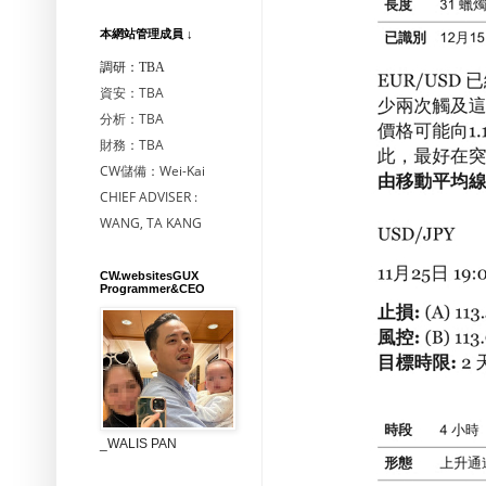
本網站管理成員 ↓
調研：TBA
資安：TBA
分析：TBA
財務：TBA
CW儲備：Wei-Kai
CHIEF ADVISER :
WANG, TA KANG
CW.websitesGUX
Programmer&CEO
_WALIS PAN