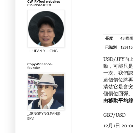
CW_FxTool websites
CloudSaasCEO
_LIUPAN YI-LONG
CopyWinner co-
founder
_JENGPYNG.PAN潘
師父