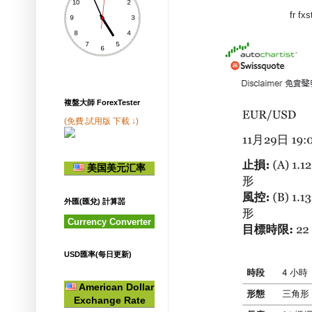
fr f
複盤大師 ForexTester
(免費.試用版 下載 ↓)
美国美元汇率
外匯(匯兌) 計算噐
Currency Converter
USD匯率(每日更新)
American Dollar
Exchange Rate