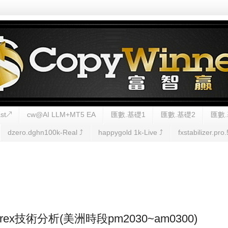
st↗
cw@AI LLM+MT5 EA
匯數.基礎1
匯數.基礎2
匯數.
dzero.dghn100k-Real ⤴︎
happygold 1k-Live ⤴︎
fxstabilizer.pro.
 Forex技術分析(美洲時段pm2030~am0300)