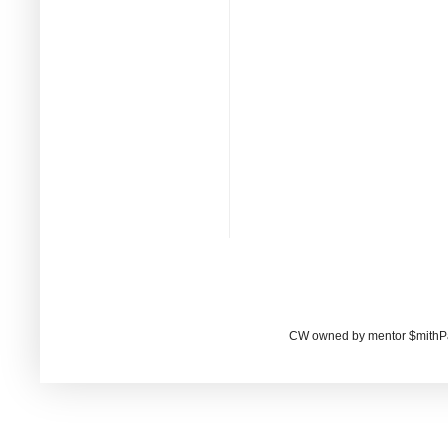
CW owned by mentor $mithP