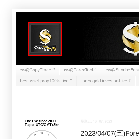
cw@CopyTrade↗
cw@ForexTool↗
cw@SunriseEas
bestasset.prop100k-Live ⤴︎
forex.gold.investor-Live ⤴︎
The CW since 2009
星期五, 4月 07, 2023
Taipei:UTC/GMT+8hr
2023/04/07(五)F