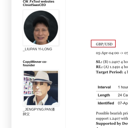
CW_FxTool websites
CloudSaasCEO
_LIUPAN YI-LONG
CopyWinner co-
founder
_JENGPYNG.PAN潘
師父