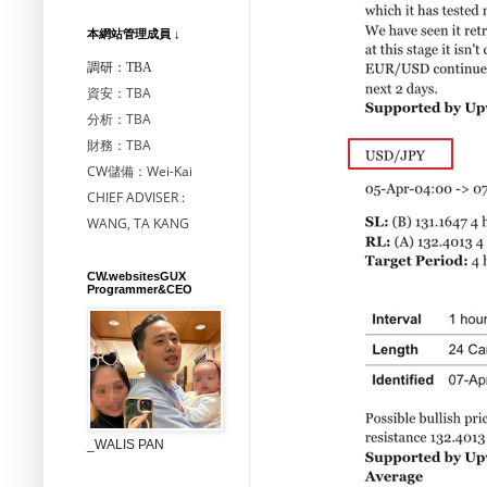
本網站管理成員 ↓
調研：TBA
資安：TBA
分析：TBA
財務：TBA
CW儲備：Wei-Kai
CHIEF ADVISER :
WANG, TA KANG
CW.websitesGUX
Programmer&CEO
_WALIS PAN