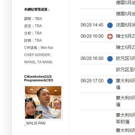
本網站管理成員 ↓
調研：TBA
資安：TBA
分析：TBA
財務：TBA
CW儲備：Wei-Kai
CHIEF ADVISER :
WANG, TA KANG
CW.websitesGUX
Programmer&CEO
_WALIS PAN