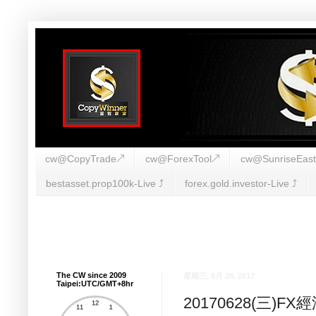
cw@CopyTrade↗
cw@ForexTool↗
cw@SunriseEas
bestasset.prop100k-Live ⤴︎
forex.gold.investor-Live ⤴︎
The CW since 2009
星期三, 6月 28, 2017
Taipei:UTC/GMT+8hr
20170628(三)F