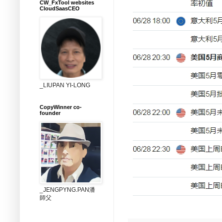
CW_FxTool websites
CloudSaasCEO
_LIUPAN YI-LONG
CopyWinner co-
founder
_JENGPYNG.PAN潘
師父