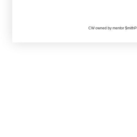
CW owned by mentor $mithP