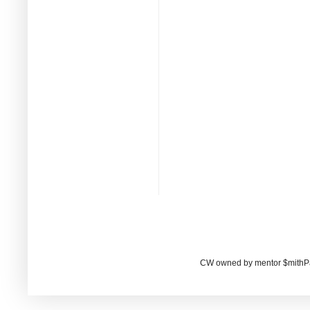
CW owned by mentor $mithP