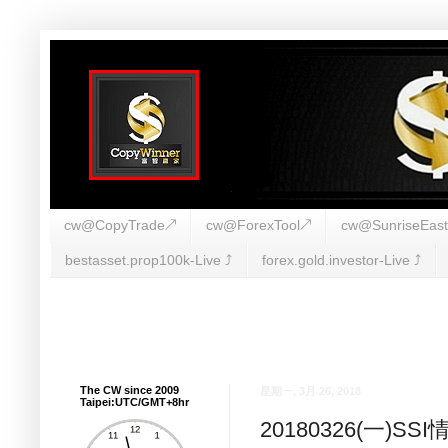
cw@CopyTrade↗
cw@ForexTool↗
cw@SunriseEas
bestasset.prop100k-Live ⤴︎
forex.gold.investor-Live ⤴︎
The CW since 2009
星期一, 3月 26, 2018
Taipei:UTC/GMT+8hr
20180326(一)S