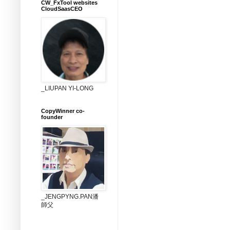
CW_FxTool websites
CloudSaasCEO
_LIUPAN YI-LONG
CopyWinner co-
founder
_JENGPYNG.PAN潘
師父