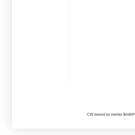
CW owned by mentor $mithP