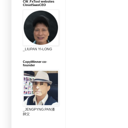
CW_FxTool websites
CloudSaasCEO
_LIUPAN YI-LONG
CopyWinner co-
founder
_JENGPYNG.PAN潘
師父