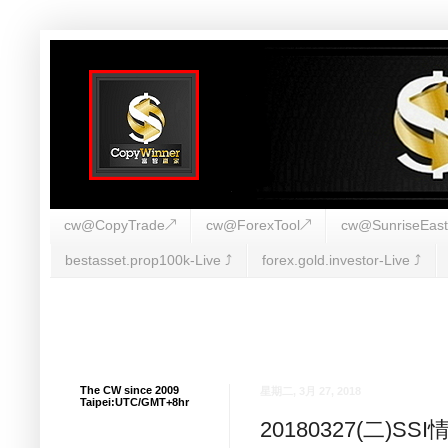
cw@CopyTrade↗
cw@ForexTool↗
cw@SunriseEas
bestasset.prop100k-Live ⤴︎
forex.gold.investor-Live ⤴︎
The CW since 2009
星期二, 3月 27, 2018
Taipei:UTC/GMT+8hr
20180327(二)S