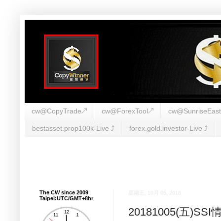
cw@CopyTrade↗
cw@ForexTool↗
cw@SunriseEas
bestasset.prop100k-Live ⤴︎
forex.gold.investor-Live ⤴︎
The CW since 2009
星期五, 10月 05, 2018
Taipei:UTC/GMT+8hr
20181005(五)S