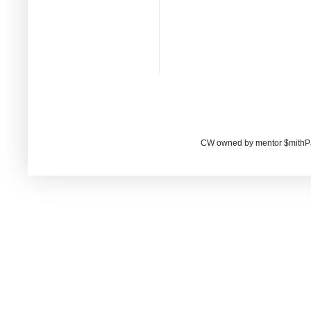
CW owned by mentor $mithP