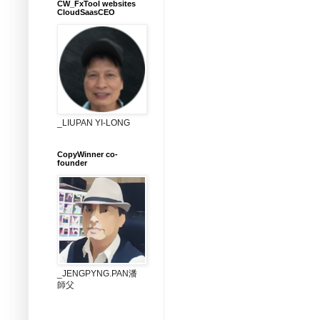
CW_FxTool websites
CloudSaasCEO
_LIUPAN YI-LONG
CopyWinner co-
founder
_JENGPYNG.PAN潘
師父